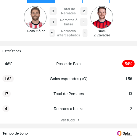
Total de
3
2
Remates
Remates à
1
1
baliza
Lucas Höler
Remates
Budu
2
1
interceptados
Zivzivadze
Estatísticas
46%
Posse de Bola
54%
1.62
Golos esperados (xG)
1.58
17
Total de Remates
13
4
Remates à baliza
2
Ver tudo
Tempo de Jogo