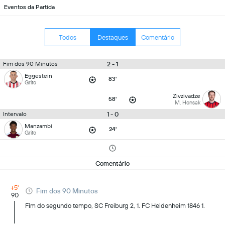
Eventos da Partida
Todos
Destaques
Comentário
2 - 1
Fim dos 90 Minutos
Eggestein
83'
Grifo
Zivzivadze
58'
M. Honsak
1 - 0
Intervalo
Manzambi
24'
Grifo
Comentário
+5'
Fim dos 90 Minutos
90
Fim do segundo tempo, SC Freiburg 2, 1. FC Heidenheim 1846 1.