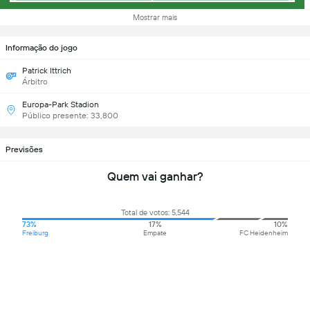
Mostrar mais
Informação do jogo
Patrick Ittrich
Árbitro
Europa-Park Stadion
Público presente: 33,800
Previsões
Quem vai ganhar?
Total de votos: 5,544
73%
17%
10%
Freiburg
Empate
FC Heidenheim