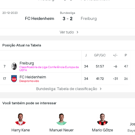
20-12-2023
Bundesliga
3 - 2
FC Heidenheim
Freiburg
Ver tudo
Posição Atual na Tabela
J
GP/GC
+/-
P
Freiburg
7
34
51:57
-6
47
Classificatória da Liga Conferência Europa da
UEFA
FC Heidenheim
17
34
41:72
-31
26
Despromovido
Bundesliga: Tabela de classificação
Você também pode se interessar
Jo
Harry Kane
Manuel Neuer
Mario Götze
Baye