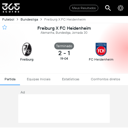
Meus Resultados
Futebol
Bundesliga
Freiburg X FC Heidenheim
Freiburg X FC Heidenheim
Alemanha, Bundesliga, Jornada 30
Terminado
2
-
1
19-04
Freiburg
FC Heidenheim
Partida
Equipas Iniciais
Estatísticas
Confrontos diretos
Ad