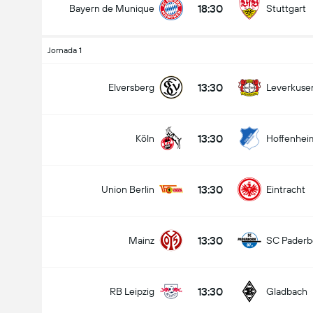
18:30
Bayern de Munique
Stuttgart
Jornada 1
13:30
Elversberg
Leverkuse
13:30
Köln
Hoffenhei
13:30
Union Berlin
Eintracht
13:30
Mainz
SC Paderb
13:30
RB Leipzig
Gladbach