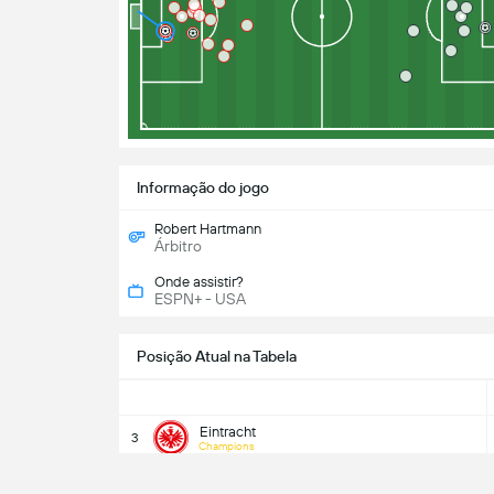
Informação do jogo
Robert Hartmann
Árbitro
Onde assistir?
ESPN+ - USA
Posição Atual na Tabela
Eintracht
3
Champions
Holstein Kiel
17
Despromovido