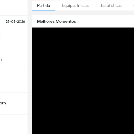
Partida
Equipas Iniciais
Estatísticas
Melhores Momentos
29-08-2026
n
m
orn