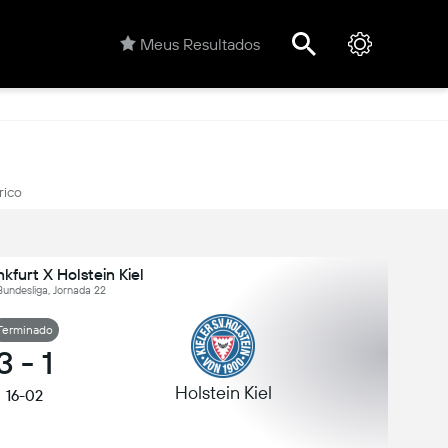
Meus Resultados
rico
kfurt X Holstein Kiel
undesliga, Jornada 22
Terminado
3
-
1
Holstein Kiel
16-02