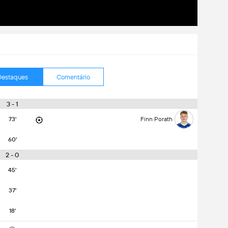
Destaques
Comentário
3 - 1
73'
Finn Porath
60'
2 - 0
45'
37'
18'