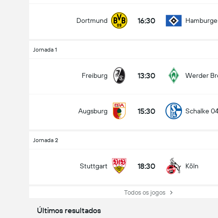
16:30
Dortmund
Hamburge
Jornada 1
13:30
Freiburg
Werder B
15:30
Augsburg
Schalke 0
Jornada 2
18:30
Stuttgart
Köln
Todos os jogos
Últimos resultados