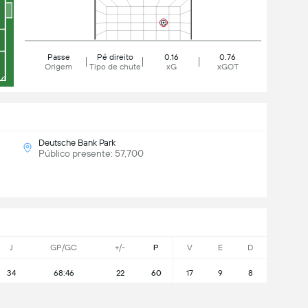
Passe
Pé direito
0.16
0.76
Origem
Tipo de chute
xG
xGOT
Deutsche Bank Park
Público presente: 57,700
J
GP/GC
+/-
P
V
E
D
34
68:46
22
60
17
9
8
34
49:80
-31
25
6
7
21