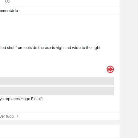
omentário
oted shot from outside the box is high and wide to the right.
ya replaces Hugo Ekitiké.
r tudo