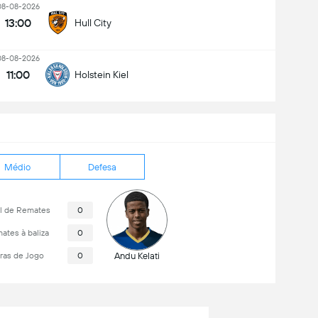
08-08-2026
13:00
Hull City
08-08-2026
11:00
Holstein Kiel
Médio
Defesa
al de Remates
0
ates à baliza
0
ras de Jogo
0
Andu Kelati