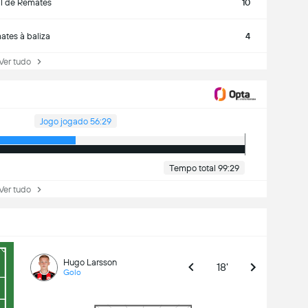
al de Remates
10
tes à baliza
4
r tudo
Jogo jogado 56:29
Tempo total 99:29
r tudo
Hugo Larsson
18'
Golo