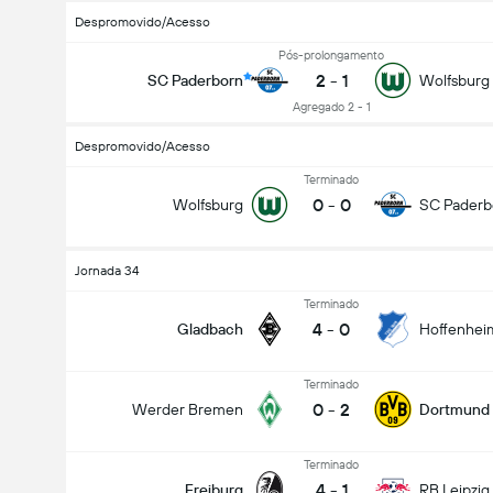
Despromovido/Acesso
Pós-prolongamento
2
-
1
SC Paderborn
Wolfsburg
Agregado 2 - 1
Despromovido/Acesso
Terminado
0
-
0
Wolfsburg
SC Paderb
Jornada 34
Terminado
4
-
0
Gladbach
Hoffenhei
Terminado
0
-
2
Werder Bremen
Dortmund
Terminado
4
-
1
Freiburg
RB Leipzig