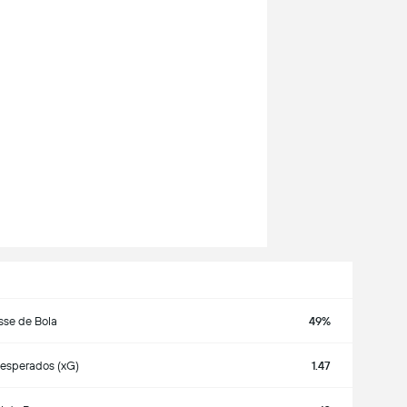
sse de Bola
49%
 esperados (xG)
1.47