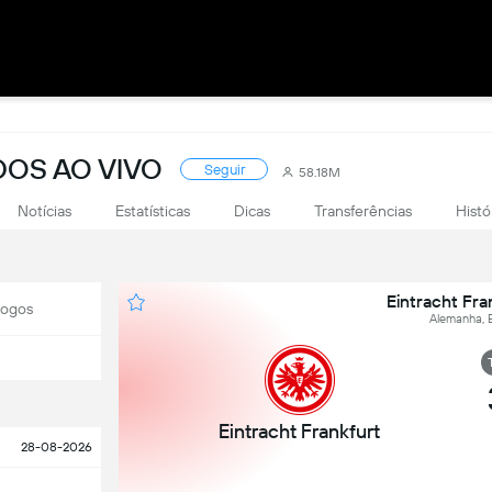
DOS AO VIVO
Seguir
58.18M
Notícias
Estatísticas
Dicas
Transferências
Histó
Eintracht Fran
Jogos
Alemanha, B
Eintracht Frankfurt
28-08-2026