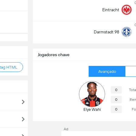
Eintracht
Darmstadt 98
Jogadores chave
 tag HTML
Avançado
0
Tot
0
Rem
Elye Wahi
0
Fo
Ad