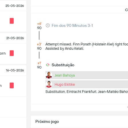
25-05-2026
C
+6'
Fim dos 90 Minutos 3-1
90
21-05-2026
+3'
Attempt missed. Finn Porath (Holstein Kiel) right fo
90
Assisted by Andu Kelati.
orn
+1'
Substituição
90
16-05-2026
Jean Bahoya
Hugo Ekitike
m
Substitution, Eintracht Frankfurt. Jean-Mattéo Baho
Ve
Próximo jogo