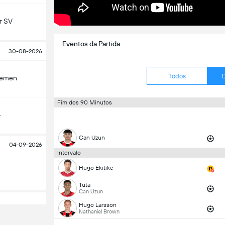
r SV
Eventos da Partida
30-08-2026
Todos
remen
Fim dos 90 Minutos
4
Can Uzun
04-09-2026
Intervalo
Hugo Ekitike
Tuta
Can Uzun
Hugo Larsson
Nathaniel Brown