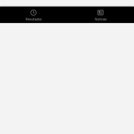
Resultados
Notícias