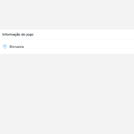
Informação do jogo
Borussia