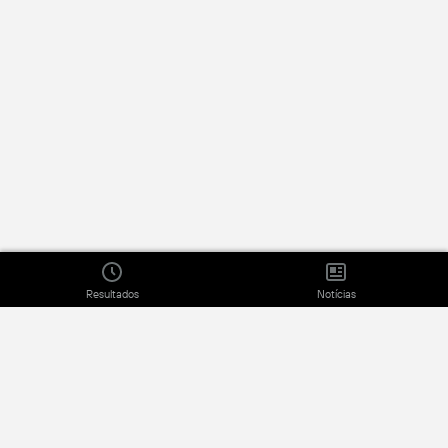
Resultados
Notícias