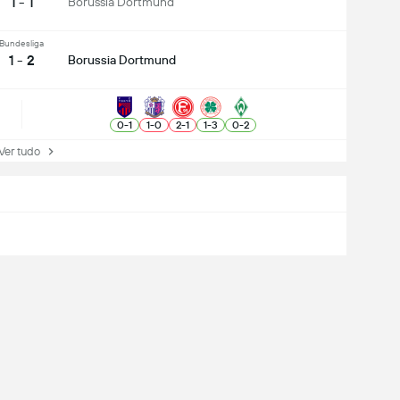
1 - 1
Borussia Dortmund
Bundesliga
1 - 2
Borussia Dortmund
0
-
1
1
-
0
2
-
1
1
-
3
0
-
2
r tudo