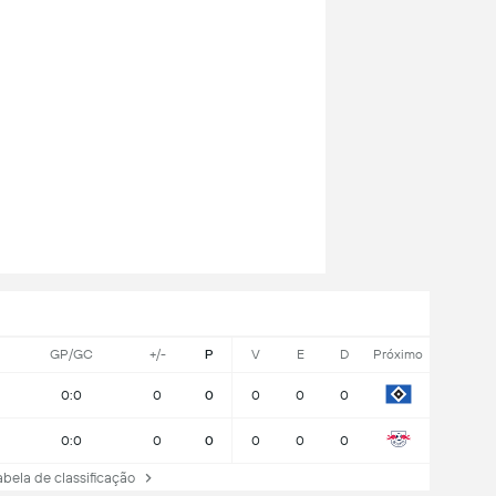
GP/GC
+/-
P
V
E
D
Próximo
0:0
0
0
0
0
0
0:0
0
0
0
0
0
ela de classificação