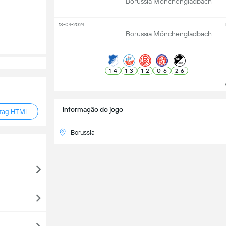
Borussia Mönchengladbach
13-04-2024
Borussia Mönchengladbach
1
-
4
1
-
3
1
-
2
0
-
6
2
-
6
Ve
Informação do jogo
 tag HTML
Borussia