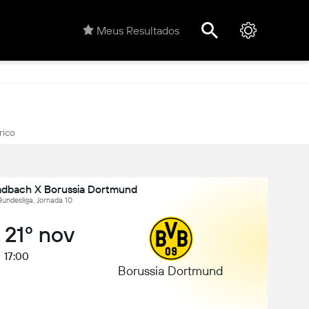
Meus Resultados
rico
adbach X Borussia Dortmund
undesliga, Jornada 10
 21º nov
17:00
Borussia Dortmund