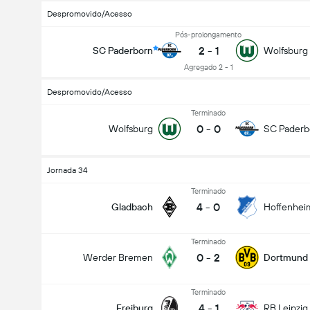
Despromovido/Acesso
Pós-prolongamento
2
-
1
SC Paderborn
Wolfsburg
Agregado 2 - 1
Despromovido/Acesso
Terminado
0
-
0
Wolfsburg
SC Paderb
Jornada 34
Terminado
4
-
0
Gladbach
Hoffenhei
Terminado
0
-
2
Werder Bremen
Dortmund
Terminado
4
-
1
Freiburg
RB Leipzig