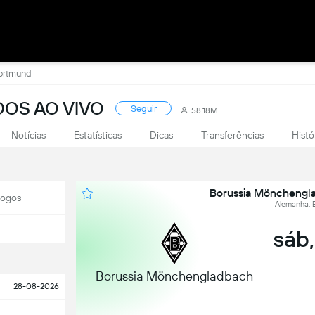
Dortmund
DOS AO VIVO
Seguir
58.18M
Notícias
Estatísticas
Dicas
Transferências
Histó
Borussia Mönchengl
Jogos
Alemanha, B
sáb,
Borussia Mönchengladbach
28-08-2026