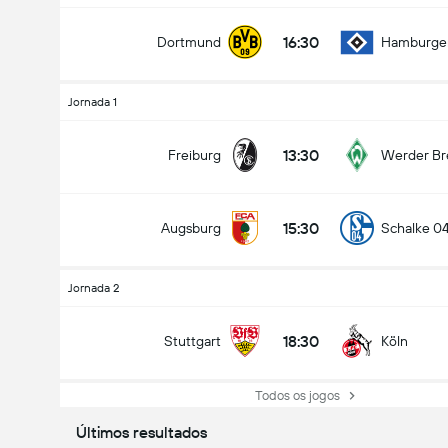
16:30
Dortmund
Hamburge
Jornada 1
13:30
Freiburg
Werder B
15:30
Augsburg
Schalke 0
Jornada 2
18:30
Stuttgart
Köln
Todos os jogos
Últimos resultados