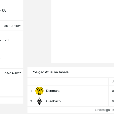
r SV
30-08-2026
remen
4
Posição Atual na Tabela
04-09-2026
J
Dortmund
4
0
Gladbach
5
0
Bundesliga: Tab