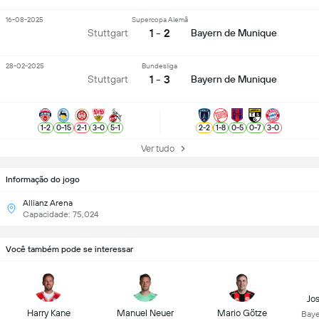
16-08-2025
Supercopa Alemã
1 - 2
Stuttgart
Bayern de Munique
28-02-2025
Bundesliga
1 - 3
Stuttgart
Bayern de Munique
1
-
2
0
-
15
2
-
1
3
-
0
5
-
1
2
-
2
1
-
8
0
-
5
0
-
7
3
-
0
Ver tudo
Informação do jogo
Allianz Arena
Capacidade: 75,024
Você também pode se interessar
Jo
Harry Kane
Manuel Neuer
Mario Götze
Baye