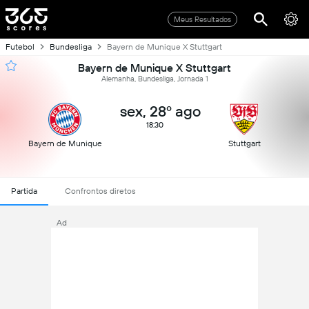
Meus Resultados
Futebol
Bundesliga
Bayern de Munique X Stuttgart
Bayern de Munique X Stuttgart
Alemanha, Bundesliga, Jornada 1
sex, 28º ago
18:30
Bayern de Munique
Stuttgart
Partida
Confrontos diretos
Ad