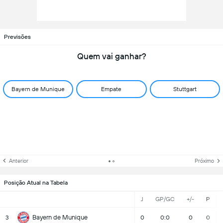
Previsões
Quem vai ganhar?
Bayern de Munique
Empate
Stuttgart
Anterior
Próximo
Posição Atual na Tabela
J
GP/GC
+/-
P
Bayern de Munique
3
0
0:0
0
0