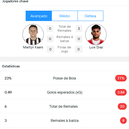
Jogadores chave
Avançado
Médio
Defesa
Total de
0
2
Remates
Remates à
0
0
baliza
Martijn Kaars
Foras de
Luis Diaz
0
0
Jogo
Estatísticas
23%
Posse de Bola
77%
0.49
Golos esperados (xG)
3.84
6
Total de Remates
20
3
Remates à baliza
8