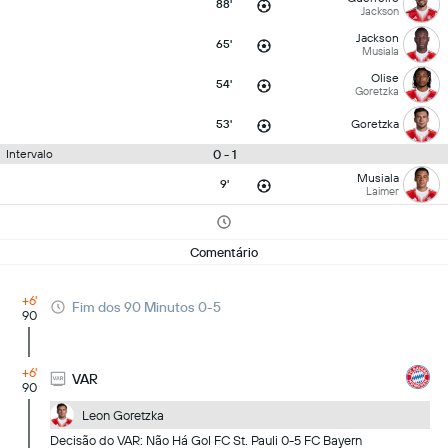
88'
Jackson
Jackson
65'
Musiala
Olise
54'
Goretzka
53'
Goretzka
0 - 1
Intervalo
Musiala
9'
Laimer
Comentário
+6'
Fim dos 90 Minutos 0-5
90
+6'
VAR
90
Leon Goretzka
Decisão do VAR: Não Há Gol FC St. Pauli 0-5 FC Bayern