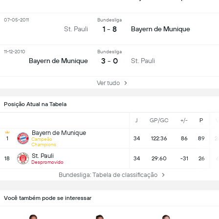
07-05-2011
Bundesliga
1 - 8
St. Pauli
Bayern de Munique
11-12-2010
Bundesliga
3 - 0
Bayern de Munique
St. Pauli
Ver tudo
Posição Atual na Tabela
J
GP/GC
+/-
P
Bayern de Munique
1
34
122:36
86
89
2
Campeão
Champions
St. Pauli
18
34
29:60
-31
26
Despromovido
Bundesliga: Tabela de classificação
Você também pode se interessar