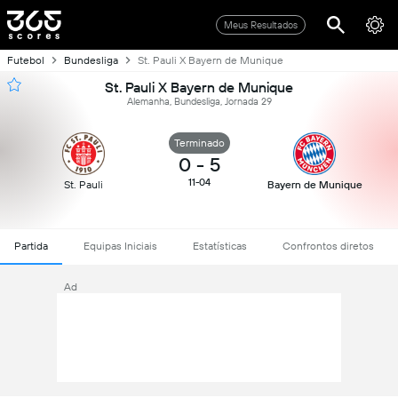
Meus Resultados
Futebol
Bundesliga
St. Pauli X Bayern de Munique
St. Pauli X Bayern de Munique
Alemanha, Bundesliga, Jornada 29
Terminado
0
-
5
11-04
St. Pauli
Bayern de Munique
Partida
Equipas Iniciais
Estatísticas
Confrontos diretos
Ad