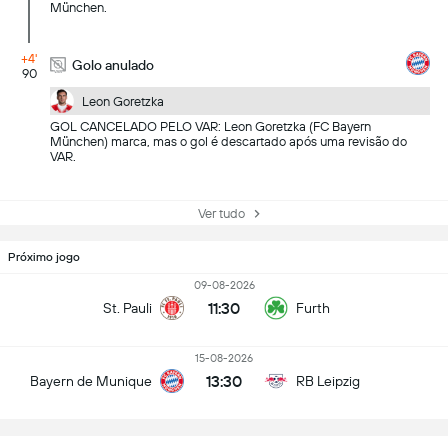
München.
+4'
Golo anulado
90
Leon Goretzka
GOL CANCELADO PELO VAR: Leon Goretzka (FC Bayern
München) marca, mas o gol é descartado após uma revisão do
VAR.
Ver tudo
Próximo jogo
09-08-2026
11:30
St. Pauli
Furth
15-08-2026
13:30
Bayern de Munique
RB Leipzig