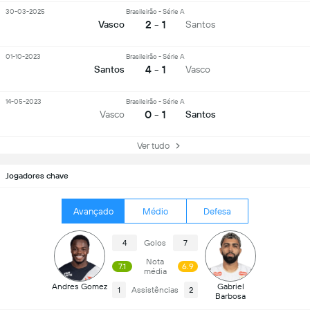
30-03-2025
Brasileirão - Série A
2 - 1
Vasco
Santos
01-10-2023
Brasileirão - Série A
4 - 1
Santos
Vasco
14-05-2023
Brasileirão - Série A
0 - 1
Vasco
Santos
Ver tudo
Jogadores chave
Avançado
Médio
Defesa
4
Golos
7
Nota
7.1
6.9
média
Andres Gomez
Gabriel
1
Assistências
2
Barbosa