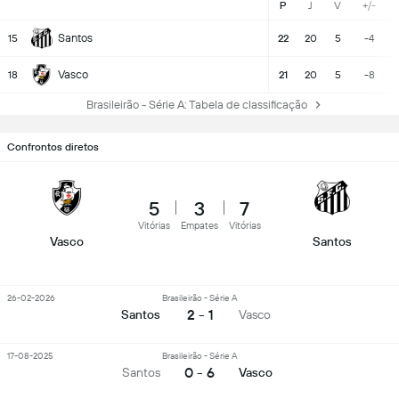
P
J
V
+/-
Santos
15
22
20
5
-4
Vasco
18
21
20
5
-8
Brasileirão - Série A: Tabela de classificação
Confrontos diretos
5
3
7
Vitórias
Empates
Vitórias
Vasco
Santos
26-02-2026
Brasileirão - Série A
2 - 1
Santos
Vasco
17-08-2025
Brasileirão - Série A
0 - 6
Santos
Vasco