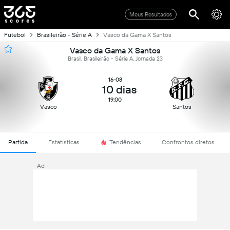
Meus Resultados
Futebol
Brasileirão - Série A
Vasco da Gama X Santos
Vasco da Gama X Santos
Brasil, Brasileirão - Série A, Jornada 23
16-08
10 dias
19:00
Vasco
Santos
Partida
Estatísticas
Tendências
Confrontos diretos
Ad