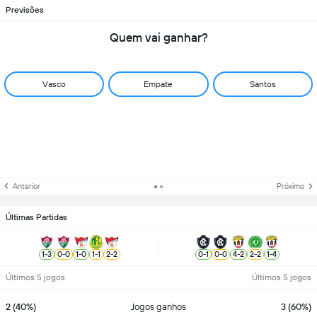
Previsões
Quem vai ganhar?
Vasco
Empate
Santos
Anterior
Próximo
Últimas Partidas
1
-
3
0
-
0
1
-
0
1
-
1
2
-
2
0
-
1
0
-
0
4
-
2
2
-
2
1
-
4
Últimos 5 jogos
Últimos 5 jogos
2 (40%)
Jogos ganhos
3 (60%)