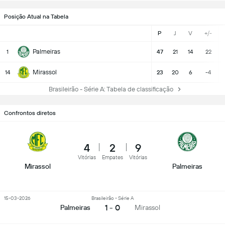
Posição Atual na Tabela
P
J
V
+/-
Palmeiras
1
47
21
14
22
Mirassol
14
23
20
6
-4
Brasileirão - Série A: Tabela de classificação
Confrontos diretos
4
2
9
Vitórias
Empates
Vitórias
Mirassol
Palmeiras
15-03-2026
Brasileirão - Série A
1 - 0
Palmeiras
Mirassol