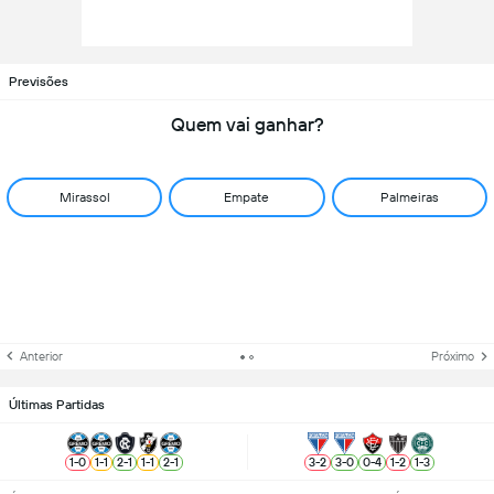
Previsões
Quem vai ganhar?
Mirassol
Empate
Palmeiras
Anterior
Próximo
Últimas Partidas
1
-
0
1
-
1
2
-
1
1
-
1
2
-
1
3
-
2
3
-
0
0
-
4
1
-
2
1
-
3