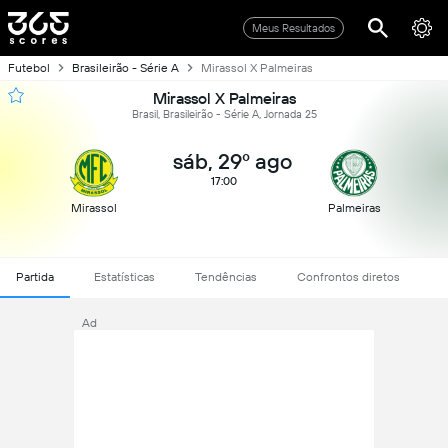
Meus Resultados
Futebol
Brasileirão - Série A
Mirassol X Palmeiras
Mirassol X Palmeiras
Brasil, Brasileirão - Série A, Jornada 25
sáb, 29º ago
17:00
Mirassol
Palmeiras
Partida
Estatísticas
Tendências
Confrontos diretos
Ad