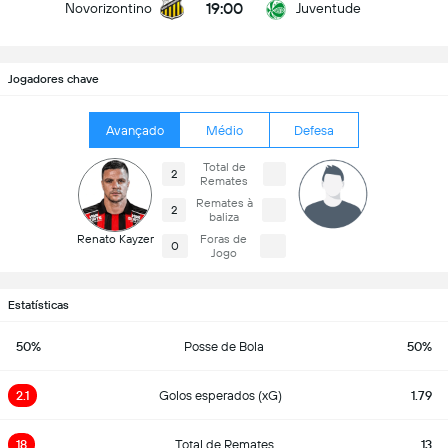
19:00
Novorizontino
Juventude
Jogadores chave
Avançado
Médio
Defesa
Total de
2
Remates
Remates à
2
baliza
Renato Kayzer
Foras de
0
Jogo
Estatísticas
50%
Posse de Bola
50%
2.1
Golos esperados (xG)
1.79
18
Total de Remates
13