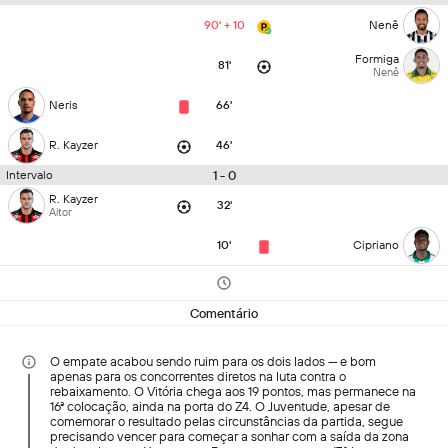
90' + 10
Nenê
Formiga
81'
Nenê
Neris
66'
R. Kayzer
46'
1 - 0
Intervalo
R. Kayzer
32'
Aitor
10'
Cipriano
Comentário
O empate acabou sendo ruim para os dois lados — e bom
apenas para os concorrentes diretos na luta contra o
rebaixamento. O Vitória chega aos 19 pontos, mas permanece na
16ª colocação, ainda na porta do Z4. O Juventude, apesar de
comemorar o resultado pelas circunstâncias da partida, segue
precisando vencer para começar a sonhar com a saída da zona