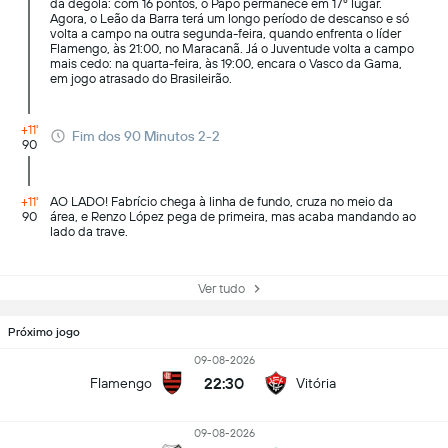
da degola: com 16 pontos, o Papo permanece em 17º lugar.
Agora, o Leão da Barra terá um longo período de descanso e só
volta a campo na outra segunda-feira, quando enfrenta o líder
Flamengo, às 21:00, no Maracanã. Já o Juventude volta a campo
mais cedo: na quarta-feira, às 19:00, encara o Vasco da Gama,
em jogo atrasado do Brasileirão.
+11'
Fim dos 90 Minutos 2-2
90
+11'
AO LADO! Fabrício chega à linha de fundo, cruza no meio da
90
área, e Renzo López pega de primeira, mas acaba mandando ao
lado da trave.
Ver tudo
Próximo jogo
09-08-2026
22:30
Flamengo
Vitória
09-08-2026