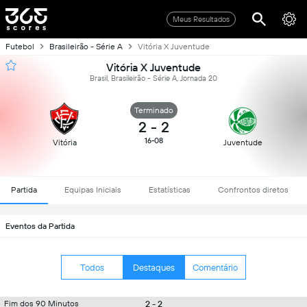
Meus Resultados
Futebol
Brasileirão - Série A
Vitória X Juventude
Vitória X Juventude
Brasil, Brasileirão - Série A, Jornada 20
Terminado
2
-
2
16-08
Vitória
Juventude
Partida
Equipas Iniciais
Estatísticas
Confrontos diretos
Eventos da Partida
Todos
Destaques
Comentário
2 - 2
Fim dos 90 Minutos