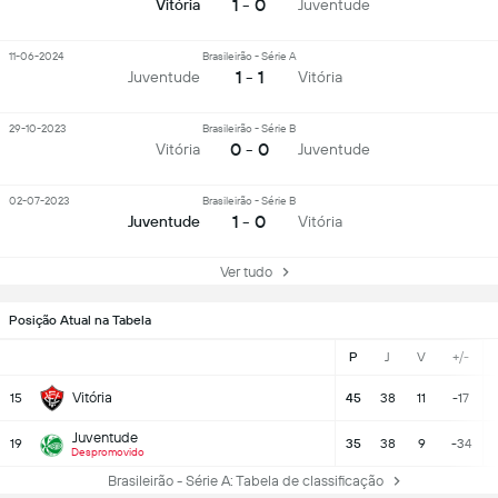
1 - 0
Vitória
Juventude
11-06-2024
Brasileirão - Série A
1 - 1
Juventude
Vitória
29-10-2023
Brasileirão - Série B
0 - 0
Vitória
Juventude
02-07-2023
Brasileirão - Série B
1 - 0
Juventude
Vitória
Ver tudo
Posição Atual na Tabela
P
J
V
+/-
Vitória
15
45
38
11
-17
Juventude
19
35
38
9
-34
Despromovido
Brasileirão - Série A: Tabela de classificação