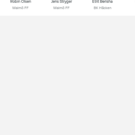
Robin Olsen
Jens Stryger
Etrit Berisha
Malmö FF
Malmö FF
BK Häcken