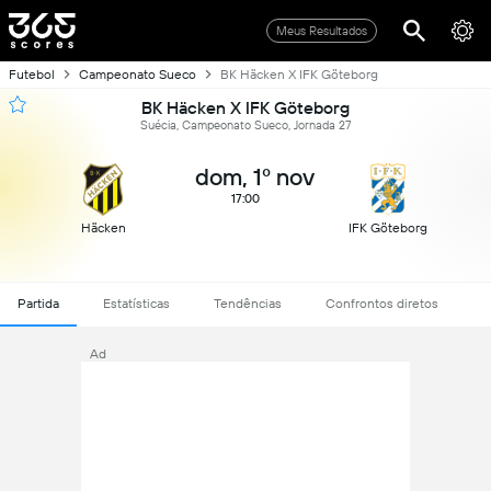
Meus Resultados
Futebol
Campeonato Sueco
BK Häcken X IFK Göteborg
BK Häcken X IFK Göteborg
Suécia, Campeonato Sueco, Jornada 27
dom, 1º nov
17:00
Häcken
IFK Göteborg
Partida
Estatísticas
Tendências
Confrontos diretos
Ad