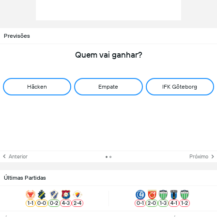
Previsões
Quem vai ganhar?
Häcken
Empate
IFK Göteborg
Anterior
Próximo
Últimas Partidas
1
-
1
0
-
0
0
-
2
4
-
3
2
-
4
0
-
1
2
-
0
1
-
3
4
-
1
1
-
2