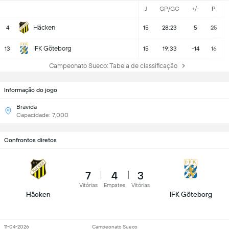
J
GP/GC
+/-
P
Häcken
4
15
28:23
5
25
IFK Göteborg
13
15
19:33
-14
16
Campeonato Sueco: Tabela de classificação
Informação do jogo
Bravida
Capacidade: 7,000
Confrontos diretos
7
4
3
Vitórias
Empates
Vitórias
Häcken
IFK Göteborg
11-04-2026
Campeonato Sueco