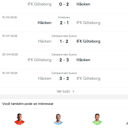
0 - 2
IFK Göteborg
Häcken
15-02-2026
Amistoso
2 - 1
Häcken
IFK Göteborg
15-09-2025
Campeonato Sueco
1 - 2
Häcken
IFK Göteborg
20-04-2025
Campeonato Sueco
2 - 3
IFK Göteborg
Häcken
15-09-2024
Campeonato Sueco
3 - 3
Häcken
IFK Göteborg
Ver tudo
Você também pode se interessar
A