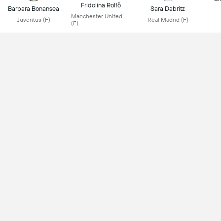
Fridolina Rolfö
Barbara Bonansea
Sara Dabritz
Manchester United
Juventus (F)
Real Madrid (F)
(F)