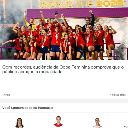
Com recordes, audiência da Copa Feminina comprova que o
público abraçou a modalidade
Trivela
4 horas atrás
Você também pode se interessar
Cr