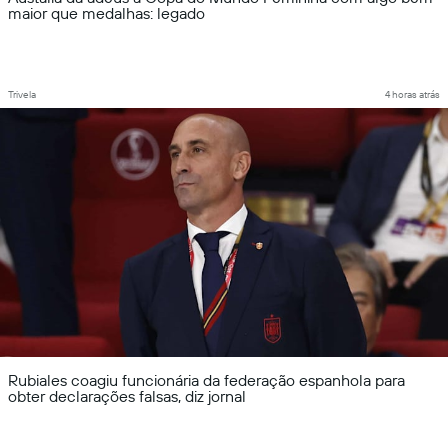
maior que medalhas: legado
Trivela
4 horas atrás
Rubiales coagiu funcionária da federação espanhola para
obter declarações falsas, diz jornal