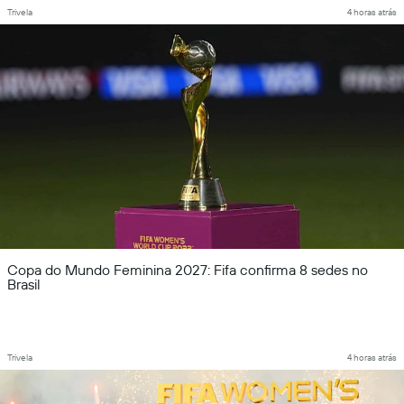
Trivela
4 horas atrás
Copa do Mundo Feminina 2027: Fifa confirma 8 sedes no
Brasil
Trivela
4 horas atrás