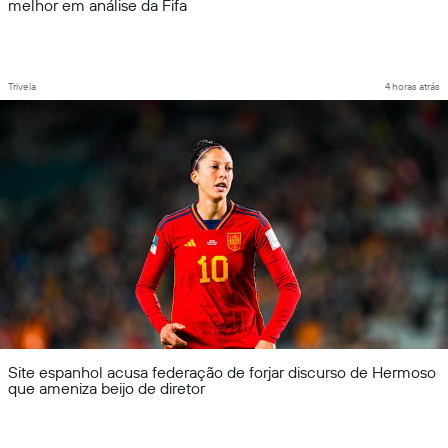
melhor em análise da Fifa
Trivela
4 horas atrás
Site espanhol acusa federação de forjar discurso de Hermoso
que ameniza beijo de diretor