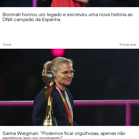
Bonmatí honrou um legado e escreveu uma nova história ao
DNA campeão da Espanha
Trivela
4 horas atrás
Sarina Wiegman: “Podemos ficar orgulhosas, apenas não
sentimos isso no momento”