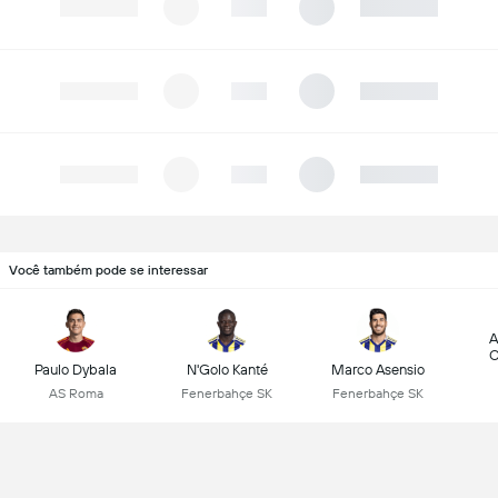
Você também pode se interessar
A
C
Paulo Dybala
N'Golo Kanté
Marco Asensio
AS Roma
Fenerbahçe SK
Fenerbahçe SK