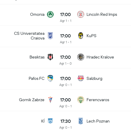
17:00
Omonia
Lincoln Red Imps
Agr 1 - 1
CS Universitatea
17:00
KuPS
Craiova
Agr 1 - 1
17:00
Besiktas
Hradec Kralove
Agr 1 - 0
17:00
Pafos FC
Salzburg
Agr 0 - 1
17:00
Gornik Zabrze
Ferencvaros
Agr 0 - 1
17:30
KÍ
Lech Poznan
Agr 0 - 1