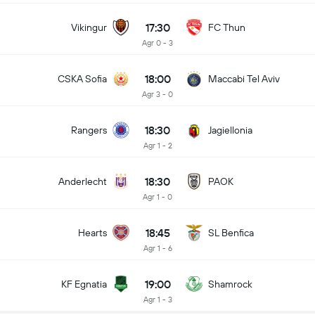
17:30
Vikingur
FC Thun
Agr 0 - 3
18:00
CSKA Sofia
Maccabi Tel Aviv
Agr 3 - 0
18:30
Rangers
Jagiellonia
Agr 1 - 2
18:30
Anderlecht
PAOK
Agr 1 - 0
18:45
Hearts
SL Benfica
Agr 1 - 6
19:00
KF Egnatia
Shamrock
Agr 1 - 3