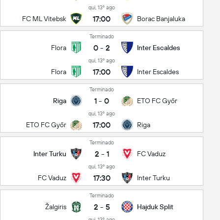
qui, 13º ago
17:00
FC ML Vitebsk
Borac Banjaluka
Terminado
0
-
2
Flora
Inter Escaldes
qui, 13º ago
17:00
Flora
Inter Escaldes
Terminado
1
-
0
Riga
ETO FC Győr
qui, 13º ago
17:00
ETO FC Győr
Riga
Terminado
2
-
1
Inter Turku
FC Vaduz
qui, 13º ago
17:30
FC Vaduz
Inter Turku
Terminado
2
-
5
Žalgiris
Hajduk Split
qui, 13º ago