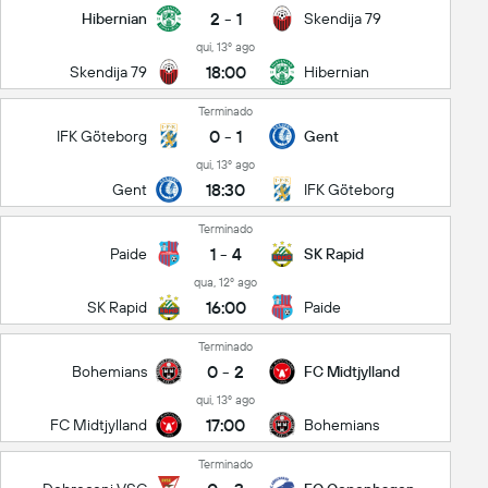
2
-
1
Hibernian
Skendija 79
qui, 13º ago
18:00
Skendija 79
Hibernian
Terminado
0
-
1
IFK Göteborg
Gent
qui, 13º ago
18:30
Gent
IFK Göteborg
Terminado
1
-
4
Paide
SK Rapid
qua, 12º ago
16:00
SK Rapid
Paide
Terminado
0
-
2
Bohemians
FC Midtjylland
qui, 13º ago
17:00
FC Midtjylland
Bohemians
Terminado