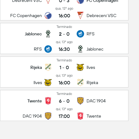
0
-
3
Debreceni VSC
FC Copenhagen
qua, 12º ago
16:00
FC Copenhagen
Debreceni VSC
Terminado
2
-
0
Jablonec
RFS
qui, 13º ago
16:30
RFS
Jablonec
Terminado
1
-
0
Rijeka
Ilves
qui, 13º ago
16:00
Ilves
Rijeka
Terminado
6
-
0
Twente
DAC 1904
qui, 13º ago
17:00
DAC 1904
Twente