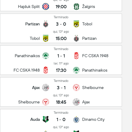
19:00
Hajduk Split
Žalgiris
Terminado
3
-
0
Partizan
Tobol
qui, 13º ago
15:00
Tobol
Partizan
Terminado
1
-
1
Panathinaikos
FC CSKA 1948
ter, 11º ago
17:30
FC CSKA 1948
Panathinaikos
Terminado
3
-
1
Ajax
Shelbourne
qui, 13º ago
18:45
Shelbourne
Ajax
Terminado
1
-
0
Auda
Dinamo City
qui, 13º ago