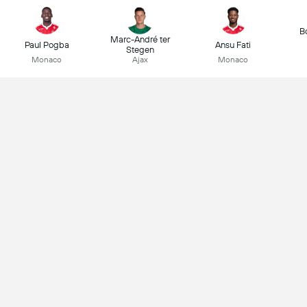
B
Marc-André ter
Paul Pogba
Ansu Fati
Stegen
Monaco
Ajax
Monaco