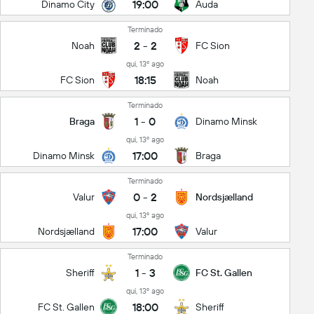
19:00
Dinamo City
Auda
Terminado
2
-
2
Noah
FC Sion
qui, 13º ago
18:15
FC Sion
Noah
Terminado
1
-
0
Braga
Dinamo Minsk
qui, 13º ago
17:00
Dinamo Minsk
Braga
Terminado
0
-
2
Valur
Nordsjælland
qui, 13º ago
17:00
Nordsjælland
Valur
Terminado
1
-
3
Sheriff
FC St. Gallen
qui, 13º ago
18:00
FC St. Gallen
Sheriff