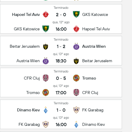
Terminado
2
-
0
Hapoel Tel Aviv
GKS Katowice
qua, 12º ago
16:00
GKS Katowice
Hapoel Tel Aviv
Terminado
1
-
2
Beitar Jerusalem
Austria Wien
qui, 13º ago
18:30
Austria Wien
Beitar Jerusalem
Terminado
0
-
5
CFR Cluj
Tromso
qui, 13º ago
17:00
Tromso
CFR Cluj
Terminado
1
-
0
Dínamo Kiev
FK Qarabag
qui, 13º ago
16:00
FK Qarabag
Dínamo Kiev