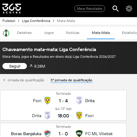
Meus Resultados
Futebol
Liga Conferência
Mata-Mata
Detalhes
Jogos
Notícias
Mata-Mata
Estatísti
Chaveamento mata-mata: Liga Conferência
Mata-Mata, jogos e Resultados em direto do(a) Liga Conferência 2026/2027
Seguir
8.28M
2ª jornada de qualificação
3ª jornada de qualificação
Terminado
1
-
4
Fiori
Drita
qui, 13º ago
18:00
Drita
Fiori
Terminado
1
-
0
Borac Banjaluka
FC ML Vitebsk