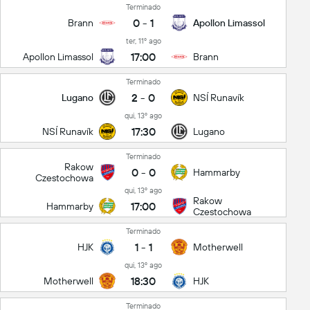
Terminado
0
-
1
Brann
Apollon Limassol
ter, 11º ago
17:00
Apollon Limassol
Brann
Terminado
2
-
0
Lugano
NSÍ Runavík
qui, 13º ago
17:30
NSÍ Runavík
Lugano
Terminado
Rakow
0
-
0
Hammarby
Czestochowa
qui, 13º ago
Rakow
17:00
Hammarby
Czestochowa
Terminado
1
-
1
HJK
Motherwell
qui, 13º ago
18:30
Motherwell
HJK
Terminado