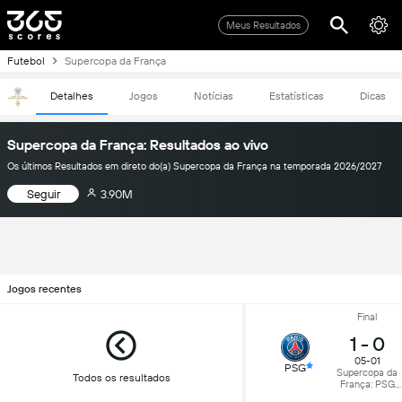
Meus Resultados
Futebol
Supercopa da França
Detalhes
Jogos
Notícias
Estatísticas
Dicas
Supercopa da França: Resultados ao vivo
Os últimos Resultados em direto do(a) Supercopa da França na temporada 2026/2027
Seguir
3.90M
Jogos recentes
Final
1
-
0
05-01
PSG
Supercopa da
Todos os resultados
França: PSG
venceu