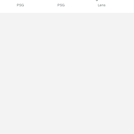
PSG
PSG
Lens