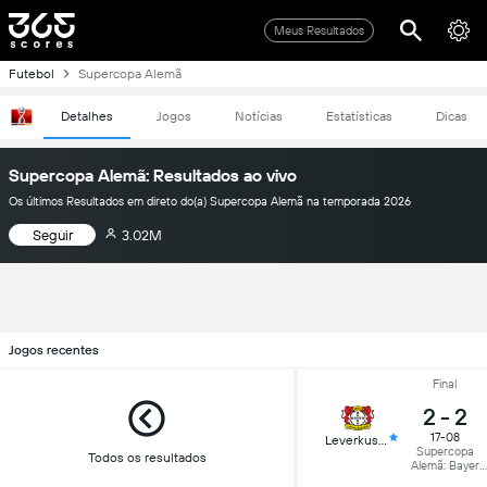
Meus Resultados
Futebol
Supercopa Alemã
Detalhes
Jogos
Notícias
Estatísticas
Dicas
Supercopa Alemã: Resultados ao vivo
Os últimos Resultados em direto do(a) Supercopa Alemã na temporada 2026
Seguir
3.02M
Jogos recentes
Final
2
-
2
17-08
Leverkusen
Supercopa
Todos os resultados
Alemã: Bayer
Leverkusen