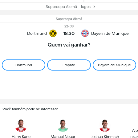
venceu nas
grandes
Supercopa Alemã - Jogos
penalidades por
4-3
Supercopa Alemã
22-08
18:30
Dortmund
Bayern de Munique
Quem vai ganhar?
Dortmund
Empate
Bayern de Munique
Você também pode se interessar
Alp
Harry Kane
Manuel Neuer
Joshua Kimmich
Baye