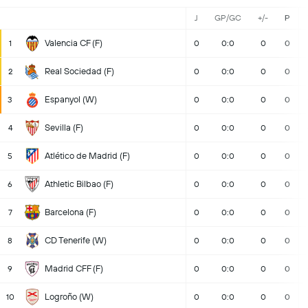
J
GP/GC
+/-
P
Valencia CF (F)
1
0
0:0
0
0
Real Sociedad (F)
2
0
0:0
0
0
Espanyol (W)
3
0
0:0
0
0
Sevilla (F)
4
0
0:0
0
0
Atlético de Madrid (F)
5
0
0:0
0
0
Athletic Bilbao (F)
6
0
0:0
0
0
Barcelona (F)
7
0
0:0
0
0
CD Tenerife (W)
8
0
0:0
0
0
Madrid CFF (F)
9
0
0:0
0
0
Logroño (W)
10
0
0:0
0
0