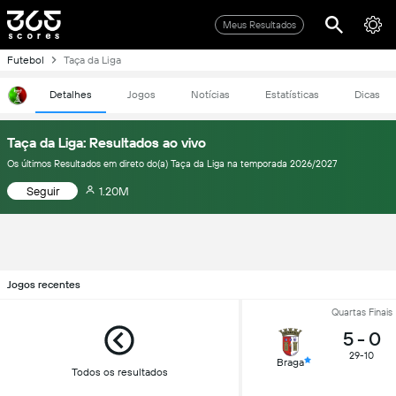
Meus Resultados
Futebol
Taça da Liga
Detalhes
Jogos
Notícias
Estatísticas
Dicas
Taça da Liga: Resultados ao vivo
Os últimos Resultados em direto do(a) Taça da Liga na temporada 2026/2027
Seguir
1.20M
Jogos recentes
Quartas Finais
5
-
0
29-10
Braga
Todos os resultados