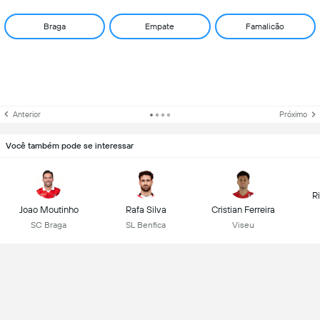
Braga
Empate
Famalicão
Anterior
Próximo
Você também pode se interessar
R
Joao Moutinho
Rafa Silva
Cristian Ferreira
SC Braga
SL Benfica
Viseu