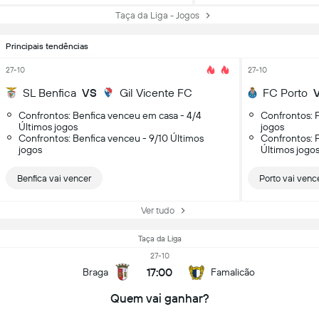
Taça da Liga - Jogos
Principais tendências
27-10
27-10
SL Benfica
VS
Gil Vicente FC
FC Porto
Confrontos: Benfica venceu em casa - 4/4
Confrontos: 
Últimos jogos
jogos
Confrontos: Benfica venceu - 9/10 Últimos
Confrontos: 
jogos
Últimos jogo
Benfica vai vencer
Porto vai venc
Ver tudo
Taça da Liga
27-10
17:00
Braga
Famalicão
Quem vai ganhar?