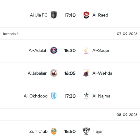
17:40
Al Ula FC
Al-Raed
Jornada 4
07-09-2026
15:30
Al-Adalah
Al-Saqer
16:05
Al Jabalain
Al-Wehda
17:30
Al-Okhdood
Al-Najma
08-09-2026
15:50
Zulfi Club
Hajer