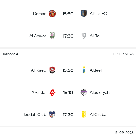
15:50
Damac
Al Ula FC
17:30
Al Anwar
Al-Tai
Jornada 4
09-09-2026
15:50
Al-Raed
Al Jeel
16:10
Al-Jndal
Albukiryah
17:30
Jeddah Club
Al Oruba
13-09-2026