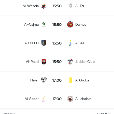
15:50
Al-Wehda
Al-Tai
15:50
Al-Najma
Damac
15:50
Al Ula FC
Al Jeel
15:50
Al-Raed
Jeddah Club
17:00
Hajer
Al Oruba
17:00
Al-Saqer
Al Jabalain