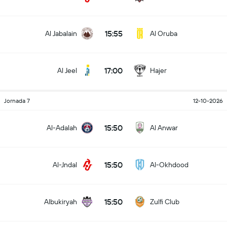
15:55
Al Jabalain
Al Oruba
17:00
Al Jeel
Hajer
Jornada 7
12-10-2026
15:50
Al-Adalah
Al Anwar
15:50
Al-Jndal
Al-Okhdood
15:50
Albukiryah
Zulfi Club