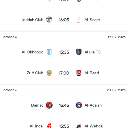
16:05
Jeddah Club
Al-Saqer
Jornada 6
19-09-2026
15:35
Al-Okhdood
Al Ula FC
17:00
Zulfi Club
Al-Raed
Jornada 6
20-09-2026
15:45
Damac
Al-Adalah
15:55
Al-Jndal
Al-Wehda