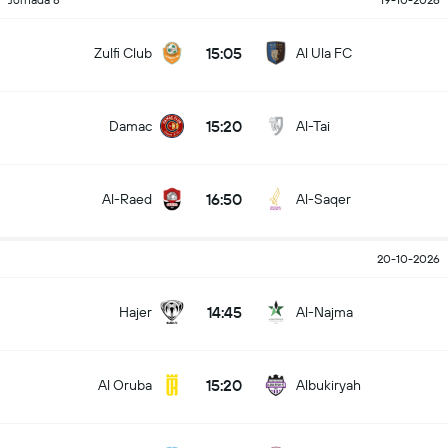
Jornada 8
19-10-2026
15:05
Zulfi Club
Al Ula FC
15:20
Damac
Al-Tai
16:50
Al-Raed
Al-Saqer
20-10-2026
14:45
Hajer
Al-Najma
15:20
Al Oruba
Albukiryah