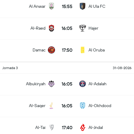
15:55
Al Anwar
Al Ula FC
16:05
Al-Raed
Hajer
17:50
Damac
Al Oruba
Jornada 3
31-08-2026
16:05
Albukiryah
Al-Adalah
16:05
Al-Saqer
Al-Okhdood
17:40
Al-Tai
Al-Jndal