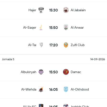
15:30
Hajer
Al Jabalain
15:50
Al-Saqer
Al Anwar
17:20
Al-Tai
Zulfi Club
Jornada 5
14-09-2026
15:50
Albukiryah
Damac
16:05
Al-Wehda
Al-Okhdood
16:05
Al Ula FC
Jeddah Club