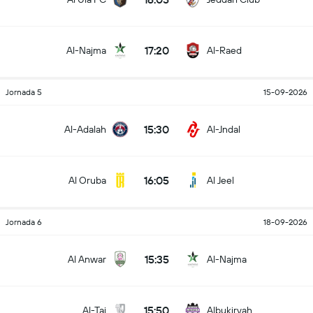
17:20
Al-Najma
Al-Raed
Jornada 5
15-09-2026
15:30
Al-Adalah
Al-Jndal
16:05
Al Oruba
Al Jeel
Jornada 6
18-09-2026
15:35
Al Anwar
Al-Najma
15:50
Al-Tai
Albukiryah