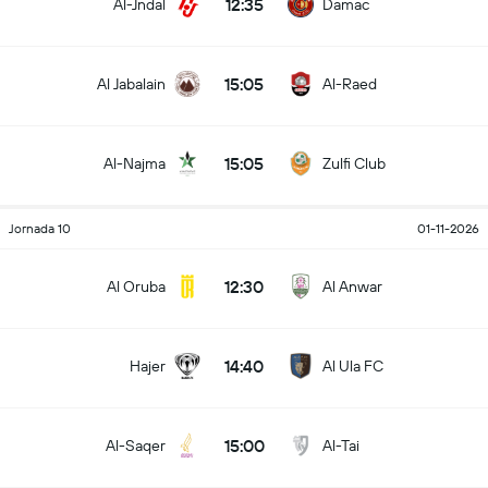
12:35
Al-Jndal
Damac
15:05
Al Jabalain
Al-Raed
15:05
Al-Najma
Zulfi Club
Jornada 10
01-11-2026
12:30
Al Oruba
Al Anwar
14:40
Hajer
Al Ula FC
15:00
Al-Saqer
Al-Tai