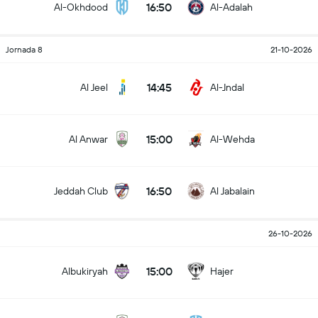
16:50
Al-Okhdood
Al-Adalah
Jornada 8
21-10-2026
14:45
Al Jeel
Al-Jndal
15:00
Al Anwar
Al-Wehda
16:50
Jeddah Club
Al Jabalain
26-10-2026
15:00
Albukiryah
Hajer