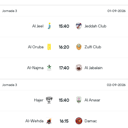
Jornada 3
01-09-2026
15:40
Al Jeel
Jeddah Club
16:20
Al Oruba
Zulfi Club
17:40
Al-Najma
Al Jabalain
Jornada 3
02-09-2026
15:40
Hajer
Al Anwar
16:15
Al-Wehda
Damac