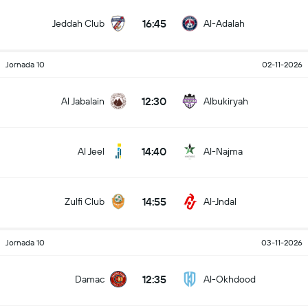
16:45
Jeddah Club
Al-Adalah
Jornada 10
02-11-2026
12:30
Al Jabalain
Albukiryah
14:40
Al Jeel
Al-Najma
14:55
Zulfi Club
Al-Jndal
Jornada 10
03-11-2026
12:35
Damac
Al-Okhdood