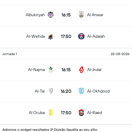
16:15
Albukiryah
Al Anwar
17:50
Al-Wehda
Al-Adalah
Jornada 1
22-08-2026
16:15
Al-Najma
Al-Jndal
16:20
Al-Tai
Al-Okhdood
17:50
Al Oruba
Al-Raed
Adicione o widget resultados 2ª Divisão Saudita ao seu sítio