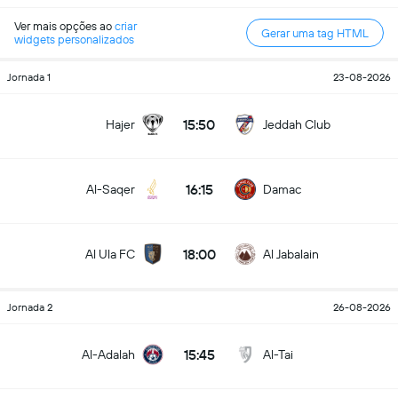
Ver mais opções ao
criar
Gerar uma tag HTML
widgets personalizados
Jornada 1
23-08-2026
15:50
Hajer
Jeddah Club
16:15
Al-Saqer
Damac
18:00
Al Ula FC
Al Jabalain
Jornada 2
26-08-2026
15:45
Al-Adalah
Al-Tai