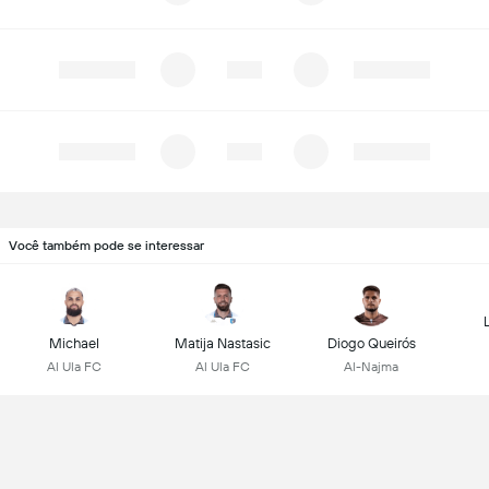
Você também pode se interessar
Michael
Matija Nastasic
Diogo Queirós
Al Ula FC
Al Ula FC
Al-Najma