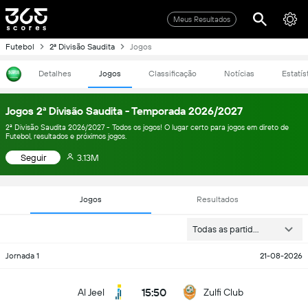
Meus Resultados
Futebol
2ª Divisão Saudita
Jogos
Detalhes
Jogos
Classificação
Notícias
Estatís
Jogos 2ª Divisão Saudita - Temporada 2026/2027
2ª Divisão Saudita 2026/2027 - Todos os jogos! O lugar certo para jogos em direto de
Futebol, resultados e próximos jogos.
Seguir
3.13M
Jogos
Resultados
Todas as partidas
Jornada 1
21-08-2026
15:50
Al Jeel
Zulfi Club