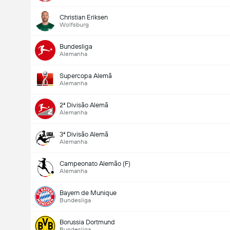
Christian Eriksen
Wolfsburg
Bundesliga
Alemanha
Supercopa Alemã
Alemanha
2ª Divisão Alemã
Alemanha
3ª Divisão Alemã
Alemanha
Campeonato Alemão (F)
Alemanha
Bayern de Munique
Bundesliga
Borussia Dortmund
Bundesliga