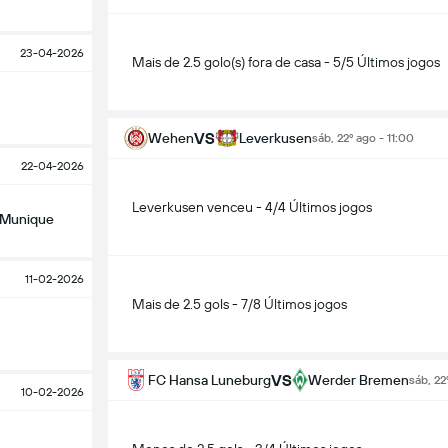
23-04-2026
Mais de 2.5 golo(s) fora de casa - 5/5 Últimos jogos
VS
Wehen
Leverkusen
sáb, 22º ago - 11:00
22-04-2026
Leverkusen venceu - 4/4 Últimos jogos
 Munique
11-02-2026
Mais de 2.5 gols - 7/8 Últimos jogos
VS
FC Hansa Luneburg
Werder Bremen
sáb, 22
10-02-2026