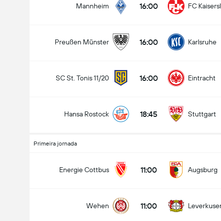
16:00
Mannheim
FC Kaisers
16:00
Preußen Münster
Karlsruhe
16:00
SC St. Tonis 11/20
Eintracht
18:45
Hansa Rostock
Stuttgart
Primeira jornada
11:00
Energie Cottbus
Augsburg
11:00
Wehen
Leverkuse