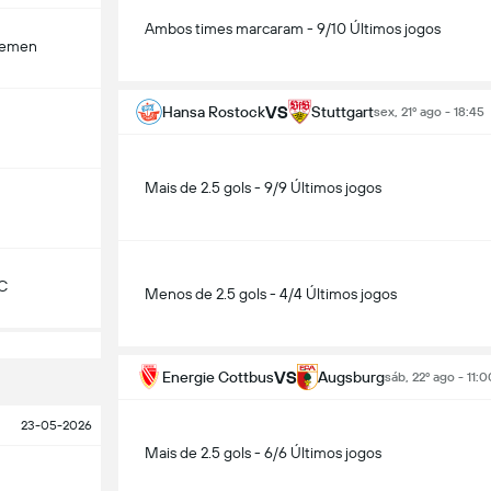
Ambos times marcaram - 9/10 Últimos jogos
remen
VS
Hansa Rostock
Stuttgart
sex, 21º ago - 18:45
Mais de 2.5 gols - 9/9 Últimos jogos
C
Menos de 2.5 gols - 4/4 Últimos jogos
VS
Energie Cottbus
Augsburg
sáb, 22º ago - 11:0
23-05-2026
Mais de 2.5 gols - 6/6 Últimos jogos