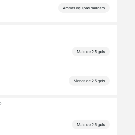
Ambas equipas marcam
Mais de 2.5 gols
Menos de 2.5 gols
0
Mais de 2.5 gols