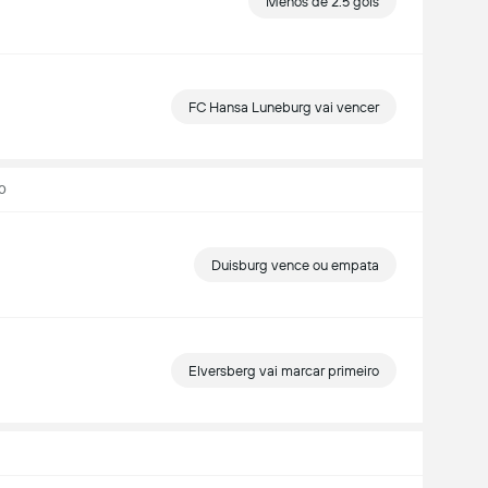
Menos de 2.5 gols
FC Hansa Luneburg vai vencer
30
Duisburg vence ou empata
Elversberg vai marcar primeiro