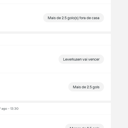
Mais de 2.5 golo(s) fora de casa
Leverkusen vai vencer
Mais de 2.5 gols
º ago - 13:30