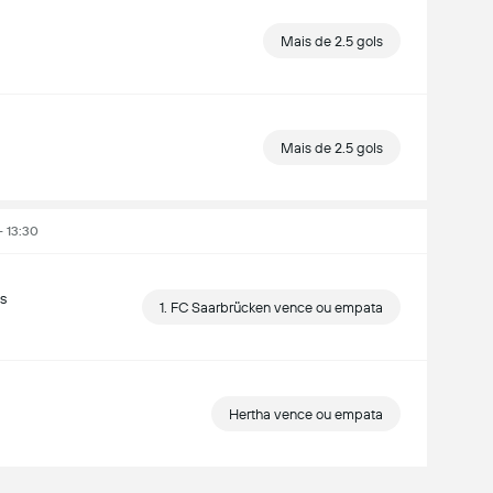
Mais de 2.5 gols
Mais de 2.5 gols
- 13:30
s
1. FC Saarbrücken vence ou empata
Hertha vence ou empata