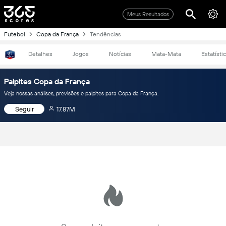
Meus Resultados
Futebol
Copa da França
Tendências
Detalhes
Jogos
Notícias
Mata-Mata
Estatísti
Palpites Copa da França
Veja nossas análises, previsões e palpites para Copa da França.
Seguir
17.87M