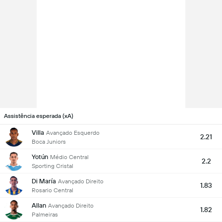
Assistência esperada (xA)
Villa
Avançado Esquerdo
2.21
Boca Juniors
Yotún
Médio Central
2.2
Sporting Cristal
Di María
Avançado Direito
1.83
Rosario Central
Allan
Avançado Direito
1.82
Palmeiras