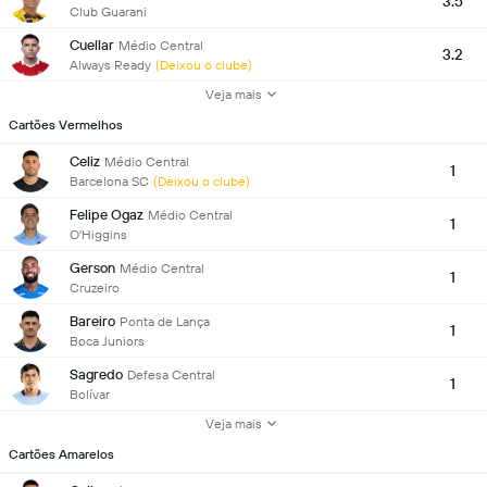
3.5
Club Guarani
Cuellar
Médio Central
3.2
Always Ready
(Deixou o clube)
Veja mais
Cartões Vermelhos
Celiz
Médio Central
1
Barcelona SC
(Deixou o clube)
Felipe Ogaz
Médio Central
1
O'Higgins
Gerson
Médio Central
1
Cruzeiro
Bareiro
Ponta de Lança
1
Boca Juniors
Sagredo
Defesa Central
1
Bolívar
Veja mais
Cartões Amarelos