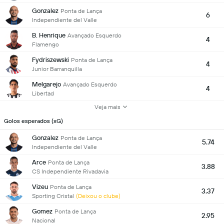
Gonzalez
Ponta de Lança
6
Independiente del Valle
B. Henrique
Avançado Esquerdo
4
Flamengo
Fydriszewski
Ponta de Lança
4
Junior Barranquilla
Melgarejo
Avançado Esquerdo
4
Libertad
Veja mais
Golos esperados (xG)
Gonzalez
Ponta de Lança
5.74
Independiente del Valle
Arce
Ponta de Lança
3.88
CS Independiente Rivadavia
Vizeu
Ponta de Lança
3.37
Sporting Cristal
(Deixou o clube)
Gomez
Ponta de Lança
2.95
Nacional