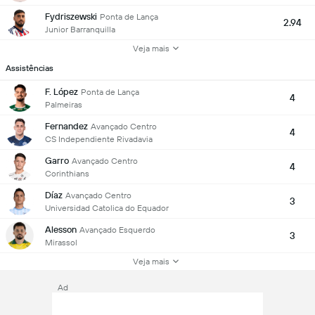
Fydriszewski
Ponta de Lança
2.94
Junior Barranquilla
Veja mais
Assistências
F. López
Ponta de Lança
4
Palmeiras
Fernandez
Avançado Centro
4
CS Independiente Rivadavia
Garro
Avançado Centro
4
Corinthians
Díaz
Avançado Centro
3
Universidad Catolica do Equador
Alesson
Avançado Esquerdo
3
Mirassol
Veja mais
Ad