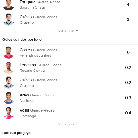
Enríquez
Guarda-Redes
4
Sporting Cristal
Otávio
Guarda-Redes
3
Cruzeiro
Veja mais
Golos sofridos por jogo
Cortes
Guarda-Redes
0
Argentinos Juniors
Ledesma
Guarda-Redes
0.2
Rosario Central
Otávio
Guarda-Redes
0.2
Cruzeiro
Arias
Guarda-Redes
0.3
Nacional
Rossi
Guarda-Redes
0.4
Flamengo
Veja mais
Defesas por jogo