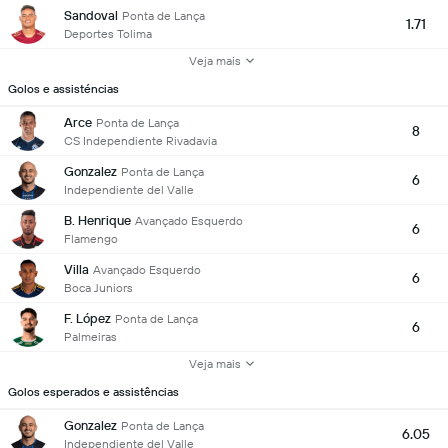
Sandoval
Ponta de Lança
1.71
Deportes Tolima
Veja mais
Golos e assisténcias
Arce
Ponta de Lança
8
CS Independiente Rivadavia
Gonzalez
Ponta de Lança
6
Independiente del Valle
B. Henrique
Avançado Esquerdo
6
Flamengo
Villa
Avançado Esquerdo
6
Boca Juniors
F. López
Ponta de Lança
6
Palmeiras
Veja mais
Golos esperados e assistências
Gonzalez
Ponta de Lança
6.05
Independiente del Valle