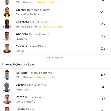
Club Guarani
(Deixou o clube)
Calzadilla
Médio Central
2.3
Deportivo Tachira
Guerrero
Lateral Direito
2.2
Junior Barranquilla
(Deixou o clube)
Ancheta
Defesa Central
2.2
Nacional
Guidara
Lateral Direito
2.2
Lanús
Veja mais
Interceptações por jogo
Maidana
Lateral Esquerdo
4.5
Club Guarani
(Deixou o clube)
Caroca
Médio Central
4
Huachipato
Pérez
Defesa Central
3.6
Cerro Porteño
Tanda
Trinco