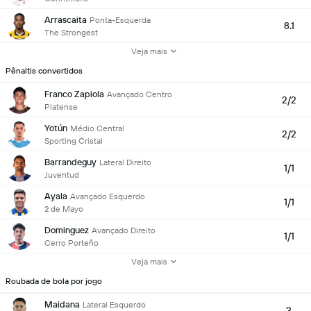
Arrascaita
Ponta-Esquerda
8.1
The Strongest
Veja mais
Pênaltis convertidos
Franco Zapiola
Avançado Centro
2/2
Platense
Yotún
Médio Central
2/2
Sporting Cristal
Barrandeguy
Lateral Direito
1/1
Juventud
Ayala
Avançado Esquerdo
1/1
2 de Mayo
Dominguez
Avançado Direito
1/1
Cerro Porteño
Veja mais
Roubada de bola por jogo
Maidana
Lateral Esquerdo
3