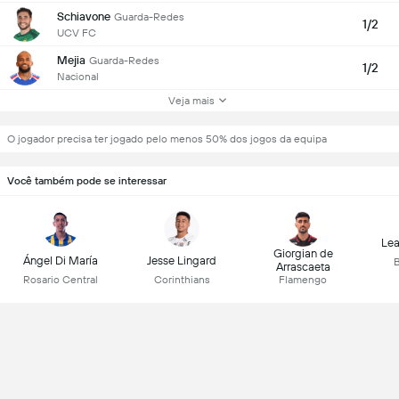
Schiavone
Guarda-Redes
1/2
UCV FC
Mejia
Guarda-Redes
1/2
Nacional
Veja mais
O jogador precisa ter jogado pelo menos 50% dos jogos da equipa
Você também pode se interessar
Lea
Giorgian de
Ángel Di María
Jesse Lingard
B
Arrascaeta
Rosario Central
Corinthians
Flamengo