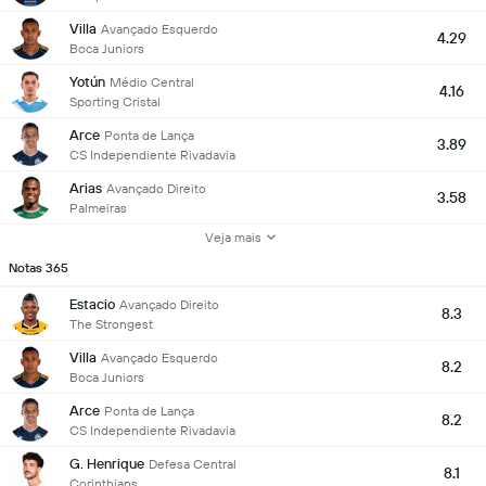
Villa
Avançado Esquerdo
4.29
Boca Juniors
Yotún
Médio Central
4.16
Sporting Cristal
Arce
Ponta de Lança
3.89
CS Independiente Rivadavia
Arias
Avançado Direito
3.58
Palmeiras
Veja mais
Notas 365
Estacio
Avançado Direito
8.3
The Strongest
Villa
Avançado Esquerdo
8.2
Boca Juniors
Arce
Ponta de Lança
8.2
CS Independiente Rivadavia
G. Henrique
Defesa Central
8.1
Corinthians