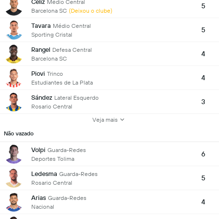
Celiz
Médio Central
5
Barcelona SC
(Deixou o clube)
Tavara
Médio Central
5
Sporting Cristal
Rangel
Defesa Central
4
Barcelona SC
Piovi
Trinco
4
Estudiantes de La Plata
Sández
Lateral Esquerdo
3
Rosario Central
Veja mais
Não vazado
Volpi
Guarda-Redes
6
Deportes Tolima
Ledesma
Guarda-Redes
5
Rosario Central
Arias
Guarda-Redes
4
Nacional