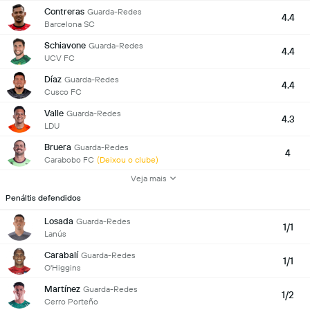
Contreras
Guarda-Redes
4.4
Barcelona SC
Schiavone
Guarda-Redes
4.4
UCV FC
Díaz
Guarda-Redes
4.4
Cusco FC
Valle
Guarda-Redes
4.3
LDU
Bruera
Guarda-Redes
4
Carabobo FC
(Deixou o clube)
Veja mais
Penáltis defendidos
Losada
Guarda-Redes
1/1
Lanús
Carabalí
Guarda-Redes
1/1
O'Higgins
Martínez
Guarda-Redes
1/2
Cerro Porteño