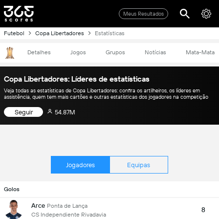
Meus Resultados
Futebol
Copa Libertadores
Estatísticas
Detalhes
Jogos
Grupos
Notícias
Mata-Mata
Copa Libertadores: Líderes de estatísticas
Veja todas as estatísticas de Copa Libertadores: confira os artilheiros, os líderes em
assistência, quem tem mais cartões e outras estatísticas dos jogadores na competição
Seguir
54.87M
Jogadores
Equipas
Golos
Arce
Ponta de Lança
8
CS Independiente Rivadavia