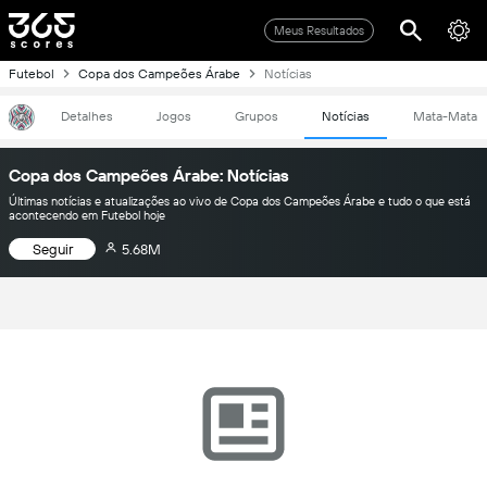
Meus Resultados
Futebol
Copa dos Campeões Árabe
Notícias
Detalhes
Jogos
Grupos
Notícias
Mata-Mata
Copa dos Campeões Árabe: Notícias
Últimas notícias e atualizações ao vivo de Copa dos Campeões Árabe e tudo o que está
acontecendo em Futebol hoje
Seguir
5.68M