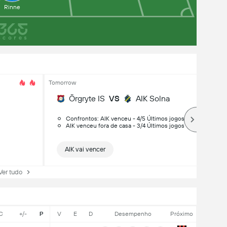
Rinne
Tomorrow
Örgryte IS
VS
AIK Solna
Confrontos: AIK venceu - 4/5 Últimos jogos
AIK venceu fora de casa - 3/4 Últimos jogos
AIK vai vencer
r tudo
C
+/-
P
V
E
D
Desempenho
Próximo