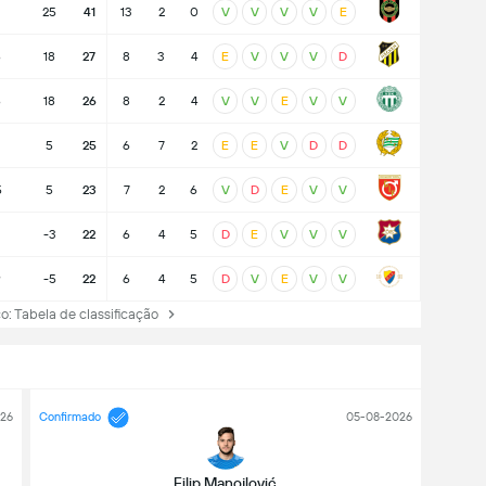
25
41
13
2
0
V
V
V
V
E
5
18
27
8
3
4
E
V
V
V
D
5
18
26
8
2
4
V
V
E
V
V
3
5
25
6
7
2
E
E
V
D
D
5
5
23
7
2
6
V
D
E
V
V
-3
22
6
4
5
D
E
V
V
V
9
-5
22
6
4
5
D
V
E
V
V
Tabela de classificação
26
Confirmado
05-08-2026
Filip Manojlović