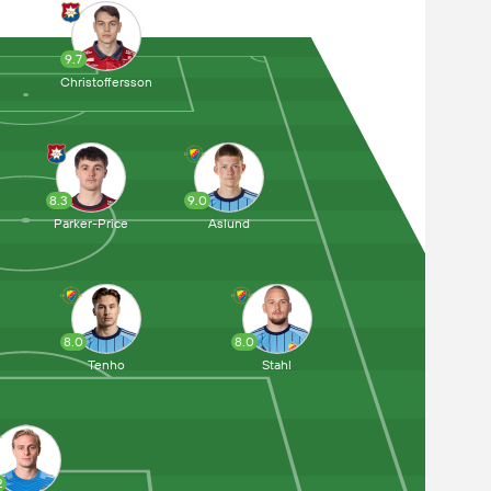
9.7
Christoffersson
8.3
9.0
Parker-Price
Aslund
8.0
8.0
Tenho
Stahl
2