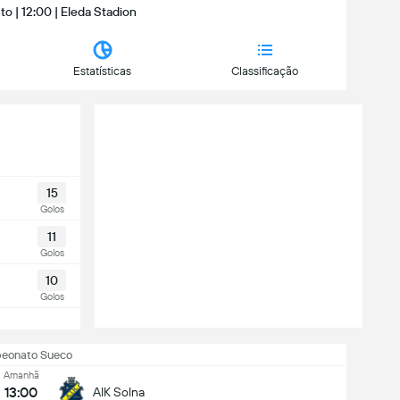
o | 12:00 | Eleda Stadion
Estatísticas
Classificação
15
Golos
11
Golos
10
Golos
eonato Sueco
Amanhã
13:00
AIK Solna