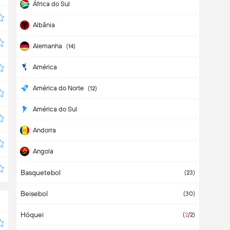
África do Sul
Albânia
Alemanha
(14)
América
América do Norte
(12)
América do Sul
Andorra
Angola
Basquetebol
Antígua e Barbuda
(23)
Beisebol
Arábia Saudita
(30)
Hóquei
Argélia
(
2
/2)