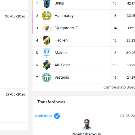
Sirius
1
15
42:17
Hammarby
2
15
33:1
30-05-2026
Djurgarden IF
3
14
33:1
Häcken
4
15
28:2
Malmo
5
15
30:2
AIK Solna
6
15
18:21
Västerås
7
15
24:2
Campeonato Sueco: 
29-05-2026
Transferências
Confirmado
06-08-20
Noah Shamoun