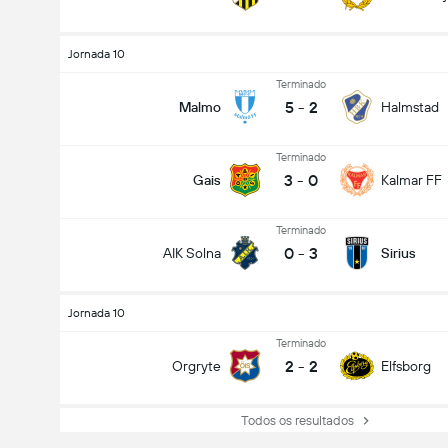
Jornada 10
Terminado
5
-
2
Malmo
Halmstad
Terminado
3
-
0
Gais
Kalmar FF
Terminado
0
-
3
AIK Solna
Sirius
Jornada 10
Terminado
2
-
2
Orgryte
Elfsborg
Todos os resultados