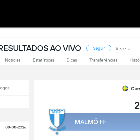
RESULTADOS AO VIVO
Seguir
577.5K
Notícias
Estatísticas
Dicas
Transferências
Histó
Jogos
Cam
2
MALMÖ FF
08-08-2026