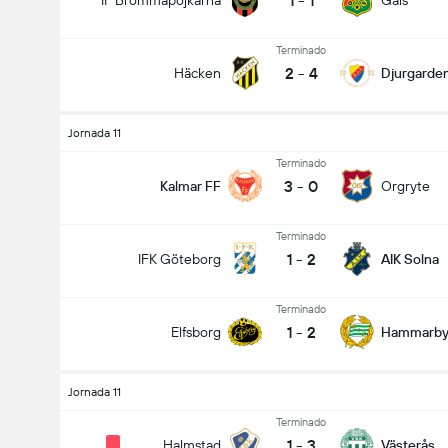
1
-
1
IF Brommapojkarna
Gais
Terminado
2
-
4
Häcken
Djurgarden
Jornada 11
Terminado
3
-
0
Kalmar FF
Orgryte
Terminado
1
-
2
IFK Göteborg
AIK Solna
Terminado
1
-
2
Elfsborg
Hammarb
Jornada 11
Terminado
1
-
3
Halmstad
Västerås