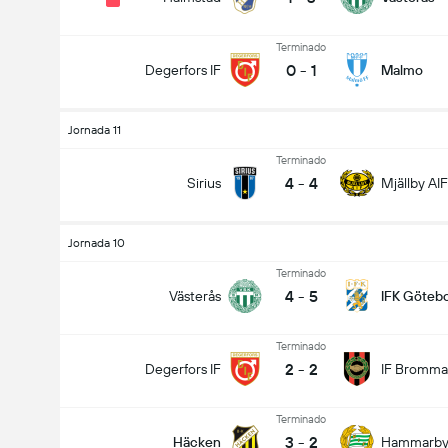
Terminado
0
-
1
Degerfors IF
Malmo
Jornada 11
Terminado
4
-
4
Sirius
Mjällby AIF
Jornada 10
Terminado
4
-
5
Västerås
IFK Göteb
Terminado
2
-
2
Degerfors IF
IF Bromma
Terminado
3
-
2
Häcken
Hammarb