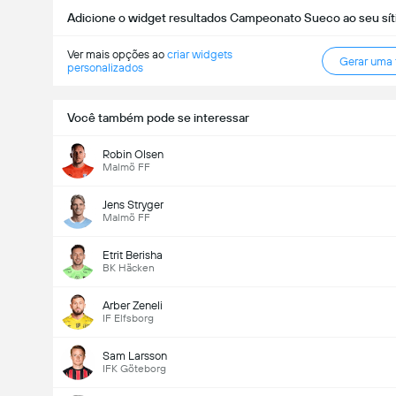
Adicione o widget resultados Campeonato Sueco ao seu sít
Ver mais opções ao
criar widgets
Gerar uma
personalizados
Você também pode se interessar
Robin Olsen
Malmö FF
Jens Stryger
Malmö FF
Etrit Berisha
BK Häcken
Arber Zeneli
IF Elfsborg
Sam Larsson
IFK Göteborg