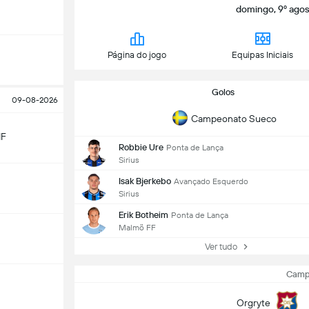
domingo, 9º agost
Página do jogo
Equipas Iniciais
Golos
09-08-2026
Campeonato Sueco
IF
Robbie Ure
Ponta de Lança
Sirius
Isak Bjerkebo
Avançado Esquerdo
Sirius
Erik Botheim
Ponta de Lança
Malmö FF
Ver tudo
Camp
Orgryte