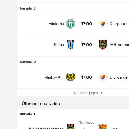
Jornada 16
Quem vai ganhar?
17:00
Västerås
Djurgarden
ad
Empate
Gais
17:00
Sirius
IF Bromma
Jornada 10
17:00
Mjällby AIF
Djurgarden
Todos os jogos
Últimos resultados
Jornada 11
Terminado