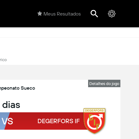
Meus Resultados
rico
Detalhes do jogo
peonato Sueco
 dias
VS
DEGERFORS IF