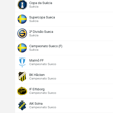
Copa da Suécia
Suécia
Supercopa Sueca
Suécia
2ª Divisão Sueca
Suécia
Campeonato Sueco (F)
Suécia
Malmö FF
Campeonato Sueco
BK Häcken
Campeonato Sueco
IF Elfsborg
Campeonato Sueco
AIK Solna
Campeonato Sueco