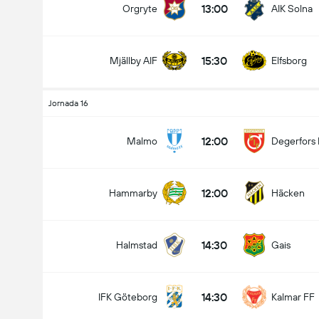
13:00
Orgryte
AIK Solna
15:30
Mjällby AIF
Elfsborg
Jornada 16
12:00
Malmo
Degerfors 
12:00
Hammarby
Häcken
14:30
Halmstad
Gais
Campeonato Sueco
14:30
IFK Göteborg
Kalmar FF
09-08
14:30
Halmstad
Gais