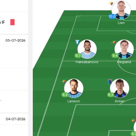
10.0
 IF
Lien
05-07-2026
8.7
8.4
Haksabanovic
Hegland
8.2
8.3
y
Larsson
Anker
04-07-2026
8.