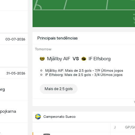
Principais tendências
03-07-2026
Tomorrow
Mjällby AIF
VS
IF Elfsborg
Mjällby AIF: Mais de 2.5 gols - 7/9 Últimos jogos
31-05-2026
IF Elfsborg: Mais de 2.5 gols - 3/4 Últimos jogos
Mais de 2.5 gols
org
Ve
pojkarna
Campeonato Sueco
J
GP/G
y