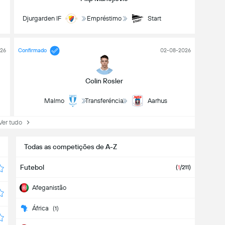
Djurgarden IF
Empréstimo
Start
26
Confirmado
02-08-2026
Colin Rosler
Malmo
Transferéncia
Aarhus
r tudo
Todas as competições de A-Z
Futebol
(
1
/211)
Afeganistão
África
(1)