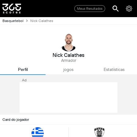
Meus Resultados
Basquetebol
Nick Calathes
Nick Calathes
Armador
Perfil
jogos
Estatísticas
Ad
Card do jogador