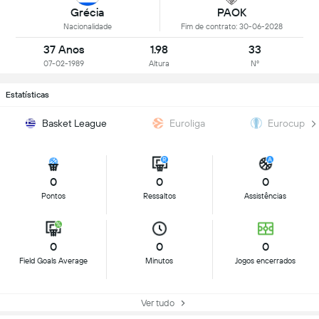
Grécia
PAOK
Nacionalidade
Fim de contrato: 30-06-2028
37 Anos
1.98
33
07-02-1989
Altura
Nº
Estatísticas
Basket League
Euroliga
Eurocup
0
0
0
Pontos
Ressaltos
Assistências
0
0
0
Field Goals Average
Minutos
Jogos encerrados
Ver tudo