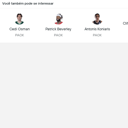
Você também pode se interessar
Cli
Cedi Osman
Patrick Beverley
Antonis Koniaris
PAOK
PAOK
PAOK