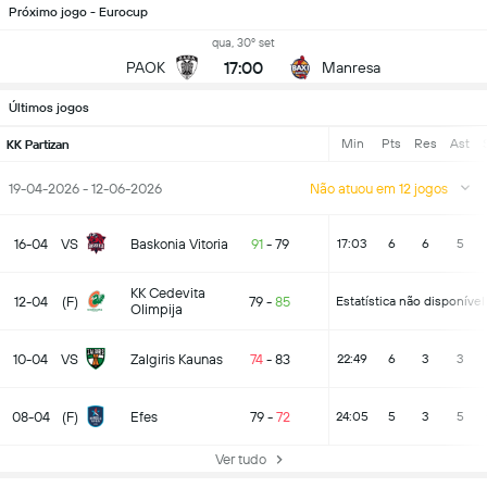
Próximo jogo - Eurocup
qua, 30º set
17:00
PAOK
Manresa
Últimos jogos
Min
Pts
Res
Ast
KK Partizan
19-04-2026 - 12-06-2026
Não atuou em 12 jogos
16-04
VS
Baskonia Vitoria
91
-
79
17:03
6
6
5
KK Cedevita
12-04
(F)
79
-
85
Estatística não disponível
Olimpija
10-04
VS
Zalgiris Kaunas
74
-
83
22:49
6
3
3
08-04
(F)
Efes
79
-
72
24:05
5
3
5
Ver tudo