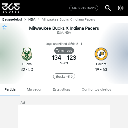
Meus Resultados
Basquetebol
NBA
Milwaukee Bucks X Indiana Pacers
Milwaukee Bucks X Indiana Pacers
EUA, NBA
Jogo undefined, Série 2 - 1
Terminado
134
-
123
15-03
Bucks
Pacers
32 - 50
19 - 63
Bucks -8.5
Partida
Marcador
Estatísticas
Confrontos diretos
Ad