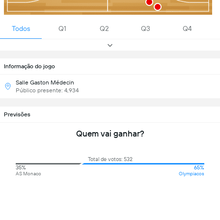
Todos
Q1
Q2
Q3
Q4
Informação do jogo
Salle Gaston Médecin
Público presente: 4,934
Previsões
Quem vai ganhar?
Total de votos: 532
35%
65%
AS Monaco
Olympiacos