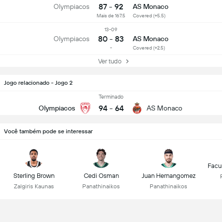
87 - 92
Olympiacos
AS Monaco
Mais de 167.5
Covered (+5.5)
13-09
80 - 83
Olympiacos
AS Monaco
-
Covered (+2.5)
Ver tudo
Jogo relacionado - Jogo 2
Terminado
94
-
64
Olympiacos
AS Monaco
Você também pode se interessar
Facu
Sterling Brown
Cedi Osman
Juan Hernangomez
Zalgiris Kaunas
Panathinaikos
Panathinaikos