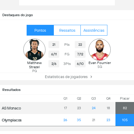
Destaques do jogo
Pontos
Ressaltos
Assistências
21
Pts
22
6/11
FG
7/12
Matthew
Evan Fournier
2/6
3Pts
6/10
Strazel
SG
PG
Estatisticas de jogadores
Resultados
Q1
Q2
Q3
Q4
Placar
AS Monaco
17
23
24
18
82
Olympiacos
26
35
21
23
105