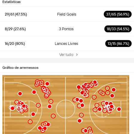
Estatísticas
29/61 (47.5%)
Field Goals
37/65 (56.9%)
8/29 (27.6%)
3 Pontos
18/33 (54.5%)
16/20 (80%)
Lances Livres
13/15 (86.7%)
Ver tudo
Gráfico de arremessos