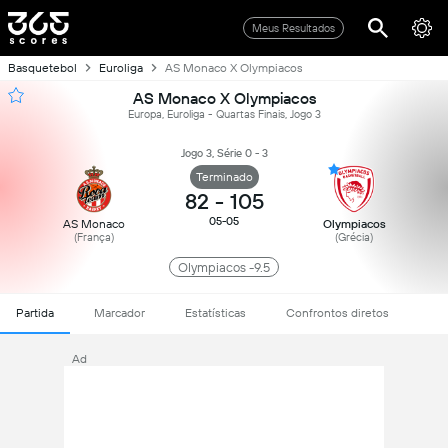
Meus Resultados
Basquetebol
Euroliga
AS Monaco X Olympiacos
AS Monaco X Olympiacos
Europa, Euroliga - Quartas Finais, Jogo 3
Jogo 3, Série 0 - 3
Terminado
82
-
105
05-05
AS Monaco
Olympiacos
(França)
(Grécia)
Olympiacos -9.5
Partida
Marcador
Estatísticas
Confrontos diretos
Ad