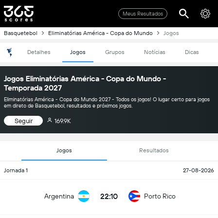
Meus Resultados
Basquetebol
Eliminatórias América - Copa do Mundo
Jogos
Detalhes
Jogos
Grupos
Notícias
Dicas
Jogos Eliminatórias América - Copa do Mundo -
Temporada 2027
Eliminatórias América - Copa do Mundo 2027 - Todos os jogos! O lugar certo para jogos
em direto de Basquetebol, resultados e próximos jogos.
Seguir
169.9K
Jogos
Resultados
Jornada 1
27-08-2026
22:10
Argentina
Porto Rico