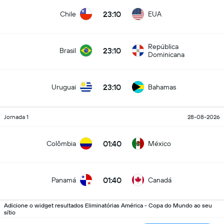
23:10
Chile
EUA
República
23:10
Brasil
Dominicana
23:10
Uruguai
Bahamas
Jornada 1
28-08-2026
01:40
Colômbia
México
01:40
Panamá
Canadá
Adicione o widget resultados Eliminatórias América - Copa do Mundo ao seu
sítio