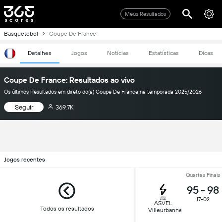
Meus Resultados
Basquetebol
Coupe De France
Detalhes
Jogos
Notícias
Estatísticas
Dicas
Coupe De France: Resultados ao vivo
Os últimos Resultados em direto do(a) Coupe De France na temporada 2025/2026
Seguir
369.7K
Jogos recentes
Quartas Finais
95
-
98
17-02
ASVEL
Todos os resultados
Villeurbanne