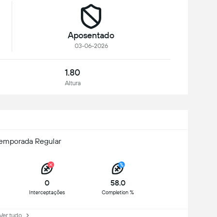
Aposentado
03-06-2026
1.80
Altura
Temporada Regular
0
58.0
Interceptações
Completion %
r tudo