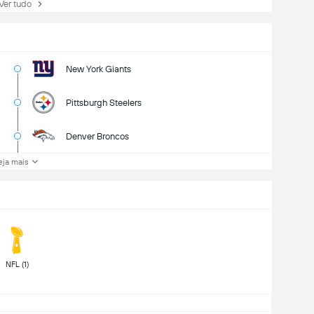
r tudo
New York Giants
Pittsburgh Steelers
Denver Broncos
eja mais
 NFL (1) 