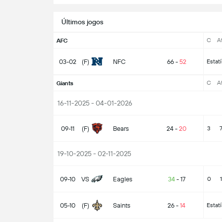
Últimos jogos
C
A
AFC
03-02
(F)
NFC
66
-
52
Estat
C
A
Giants
16-11-2025 - 04-01-2026
09-11
(F)
Bears
24
-
20
3
19-10-2025 - 02-11-2025
09-10
VS
Eagles
34
-
17
0
1
05-10
(F)
Saints
26
-
14
Estat