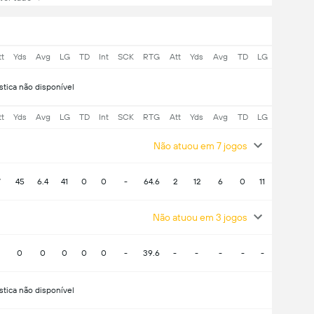
tt
Yds
Avg
LG
TD
Int
SCK
RTG
Att
Yds
Avg
TD
LG
ística não disponível
tt
Yds
Avg
LG
TD
Int
SCK
RTG
Att
Yds
Avg
TD
LG
Não atuou em 7 jogos
7
45
6.4
41
0
0
-
64.6
2
12
6
0
11
Não atuou em 3 jogos
0
0
0
0
0
-
39.6
-
-
-
-
-
ística não disponível