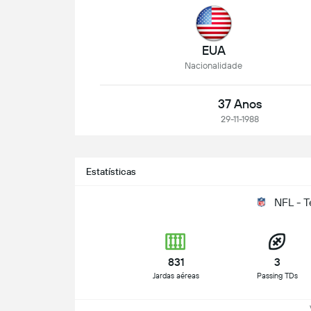
EUA
Nacionalidade
37 Anos
29-11-1988
Estatísticas
NFL - 
831
3
Jardas aéreas
Passing TDs
Ve