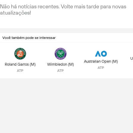
Não há notícias recentes. Volte mais tarde para novas
atualizações!
Você também pode se interessar
U
Australian Open (M)
Roland Garros (M)
Wimbledon (M)
ATP
ATP
ATP