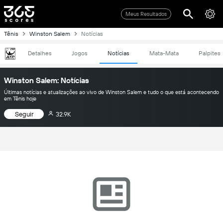
Meus Resultados
Tênis
Winston Salem
Notícias
Detalhes
Jogos
Notícias
Mata-Mata
Palpites
Winston Salem: Notícias
Últimas notícias e atualizações ao vivo de Winston Salem e tudo o que está acontecendo
em Tênis hoje
Seguir
32.9K