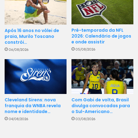
Pré-temporada da NFL
Após 16 anos no vôlei de
2026: Calendário de jogos
praia, Murilo Toscano
e onde assistir
constrói…
05/08/2026
06/08/2026
Cleveland Sirens: nova
Com Gabi de volta, Brasil
franquia da WNBA revela
divulga convocadas para
nome e identidade…
o Sul-Americano…
04/08/2026
03/08/2026