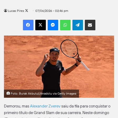
Follow
Lucas Pires
07/06/2026 - 02:46 pm
on
Facebook
X
Messenger
WhatsApp
Telegram
Compartilhar por e-mail
X
Foto: Burak Akbulut/Anadolu via Getty Images
Demorou, mas
Alexander Zverev
saiu da fila para conquistar o
primeiro título de Grand Slam de sua carreira. Neste domingo