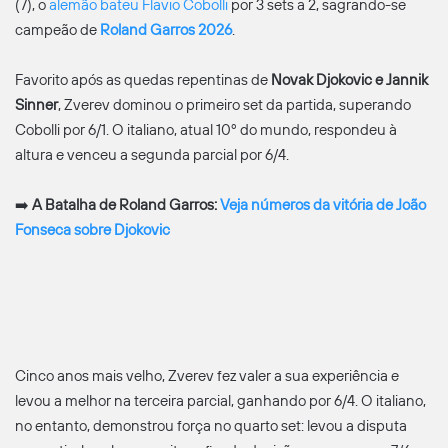
(7), o
alemão bateu Flavio Cobolli
por 3 sets a 2, sagrando-se
campeão de
Roland Garros 2026
.
Favorito após as quedas repentinas de
Novak Djokovic e Jannik
Sinner
, Zverev dominou o primeiro set da partida, superando
Cobolli por 6/1. O italiano, atual 10º do mundo, respondeu à
altura e venceu a segunda parcial por 6/4.
➡️
A Batalha de Roland Garros:
Veja números da vitória de João
Fonseca sobre Djokovic
Cinco anos mais velho, Zverev fez valer a sua experiência e
levou a melhor na terceira parcial, ganhando por 6/4. O italiano,
no entanto, demonstrou força no quarto set: levou a disputa