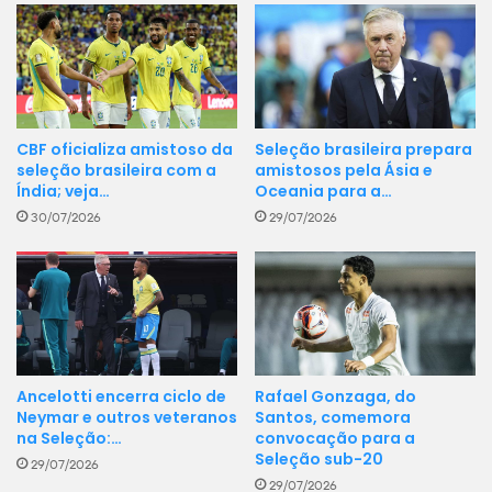
CBF oficializa amistoso da
Seleção brasileira prepara
seleção brasileira com a
amistosos pela Ásia e
Índia; veja…
Oceania para a…
30/07/2026
29/07/2026
Rafael Gonzaga, do
Ancelotti encerra ciclo de
Santos, comemora
Neymar e outros veteranos
convocação para a
na Seleção:…
Seleção sub-20
29/07/2026
29/07/2026