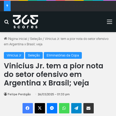
Invencibilidade e liderança reforçam importância de Marcelo Hermes no Criciúma
Buscar
M
Página inicial
/
Seleção
/
Vinicius Jr. tem a pior nota do setor ofensivo
em Argentina x Brasil; veja
Vinicius Jr
Seleção
Eliminatórias da Copa
Vinicius Jr. tem a pior nota
do setor ofensivo em
Argentina x Brasil; veja
Fellipe Perdigão
26/03/2025 - 01:33 pm
Facebook
X
Messenger
WhatsApp
Telegram
Compartilhar por e-mail