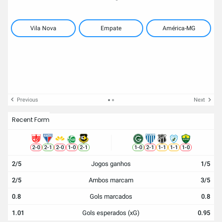
Vila Nova
Empate
América-MG
Previous
Next
Recent Form
2
-
0
2
-
1
2
-
0
1
-
0
2
-
1
1
-
0
2
-
1
1
-
1
1
-
1
1
-
0
2/5
Jogos ganhos
1/5
2/5
Ambos marcam
3/5
0.8
Gols marcados
0.8
1.01
Gols esperados (xG)
0.95