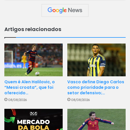
17:00
Viseu
FC Porto
Primeira Liga
06-09-2026
Portugal
Artigos relacionados
17:00
FC Porto
Moreirense
Vasco define Diego Carlos
Quem é Alen Halilovic, o
como prioridade para o
“Messi croata”, que foi
setor defensivo;…
oferecido…
08/08/2026
08/08/2026