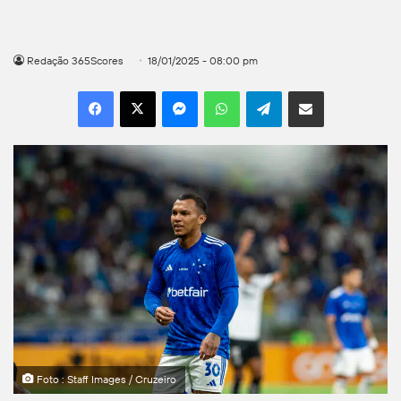
Redação 365Scores
18/01/2025 - 08:00 pm
Facebook
X
Messenger
WhatsApp
Telegram
Compartilhar por e-mail
Foto : Staff Images / Cruzeiro