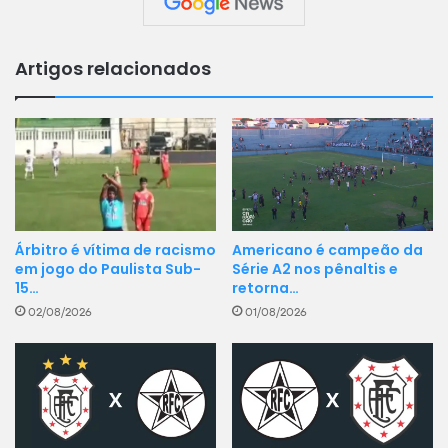
Artigos relacionados
Americano é campeão da
Árbitro é vítima de racismo
Série A2 nos pênaltis e
em jogo do Paulista Sub-
retorna…
15…
01/08/2026
02/08/2026