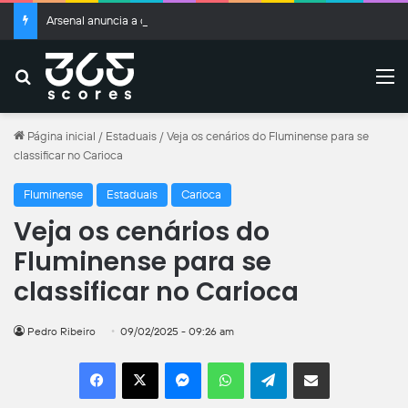
Arsenal anuncia a contratação de Bruno Guimarães; veja valores
Buscar
M
Página inicial
/
Estaduais
/
Veja os cenários do Fluminense para se
classificar no Carioca
Fluminense
Estaduais
Carioca
Veja os cenários do
Fluminense para se
classificar no Carioca
Pedro Ribeiro
09/02/2025 - 09:26 am
Facebook
X
Messenger
WhatsApp
Telegram
Compartilhar por e-mail