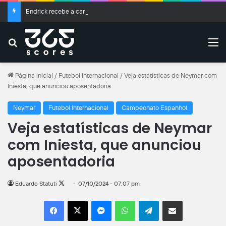
Endrick recebe a camisa 9; veja a numeração do Real Madrid
Buscar
M
Página inicial
/
Futebol Internacional
/
Veja estatísticas de Neymar com
Iniesta, que anunciou aposentadoria
Neymar
Futebol Internacional
Campeonato Espanhol
Veja estatísticas de Neymar
com Iniesta, que anunciou
aposentadoria
Follow
Eduardo Statuti
07/10/2024 - 07:07 pm
on
Facebook
X
Messenger
WhatsApp
Telegram
Compartilhar por e-mail
X