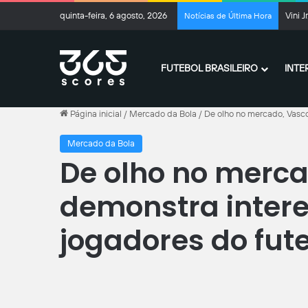
quinta-feira, 6 agosto, 2026
Benfic
Notícias de Última Hora
FUTEBOL BRASILEIRO
INTE
Página inicial
/
Mercado da Bola
/
De olho no mercado, Vasco
Mercado da Bola
De olho no merca
demonstra intere
jogadores do fut