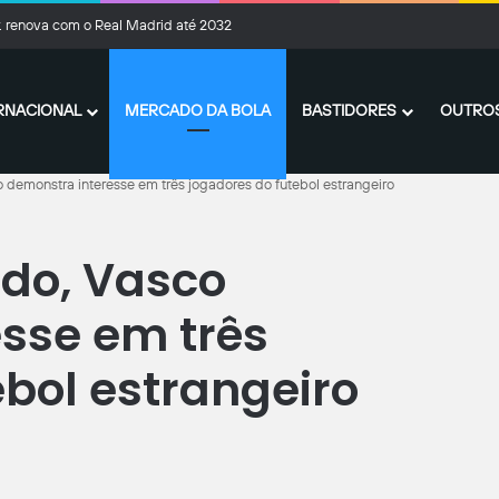
a x Hearts: onde assistir ao vivo, horário e escalações
RNACIONAL
MERCADO DA BOLA
BASTIDORES
OUTROS
 demonstra interesse em três jogadores do futebol estrangeiro
do, Vasco
sse em três
ebol estrangeiro