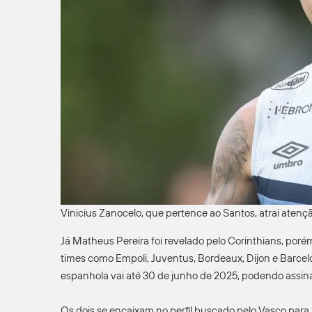
Vinicius Zanocelo, que pertence ao Santos, atrai ate
Já Matheus Pereira foi revelado pelo Corinthians, poré
times como Empoli, Juventus, Bordeaux, Dijon e Barcel
espanhola vai até 30 de junho de 2025, podendo assina
Os dois se encaixam no perfil buscado pelo Vasco para