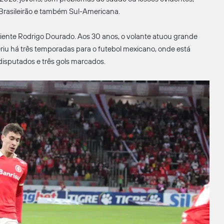
asileirão e também Sul-Americana.
ente Rodrigo Dourado. Aos 30 anos, o volante atuou grande
feriu há três temporadas para o futebol mexicano, onde está
 disputados e três gols marcados.