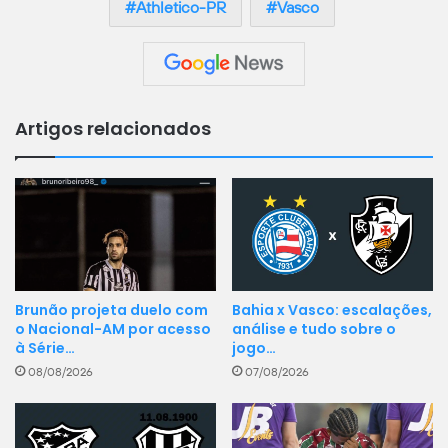
Athletico-PR
Vasco
Artigos relacionados
Bahia x Vasco: escalações,
Brunão projeta duelo com
análise e tudo sobre o
o Nacional-AM por acesso
jogo…
à Série…
07/08/2026
08/08/2026