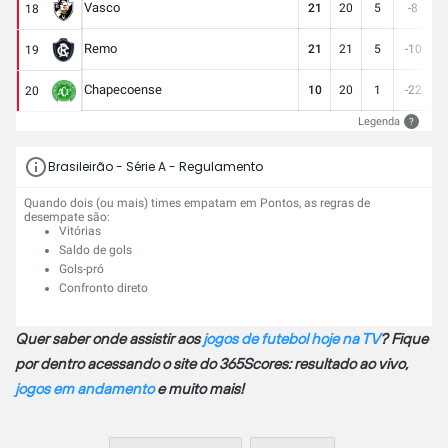
Vasco
21
20
5
-8
2
18
Remo
21
21
5
-10
2
19
Chapecoense
10
20
1
-22
1
20
Legenda
?
Brasileirão - Série A - Regulamento
Quando dois (ou mais) times empatam em Pontos, as regras de
desempate são:
Vitórias
Saldo de gols
Gols-pró
Confronto direto
Quer saber onde assistir aos
jogos de futebol hoje na TV
? Fique
por dentro acessando o site do 365Scores: resultado ao vivo,
jogos em andamento
e muito mais!