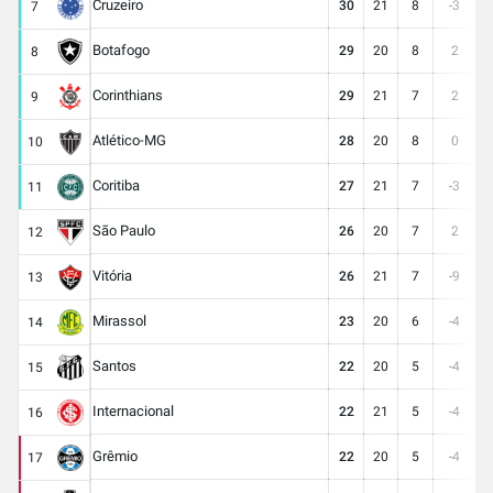
Cruzeiro
30
21
8
-3
2
7
Botafogo
29
20
8
2
3
8
Corinthians
29
21
7
2
2
9
Atlético-MG
28
20
8
0
2
10
Coritiba
27
21
7
-3
2
11
São Paulo
26
20
7
2
2
12
Vitória
26
21
7
-9
2
13
Mirassol
23
20
6
-4
2
14
Santos
22
20
5
-4
2
15
Internacional
22
21
5
-4
2
16
Grêmio
22
20
5
-4
2
17