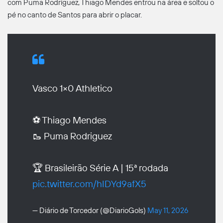
com Puma Rodríguez, Thiago Mendes entrou na área e soltou o
pé no canto de Santos para abrir o placar.
Vasco 1×0 Athletico
⚽ Thiago Mendes
🥾 Puma Rodriguez
🏆 Brasileirão Série A | 15ª rodada
pic.twitter.com/hIDYd9afX5
— Diário de Torcedor (@DiarioGols)
May 11, 2026