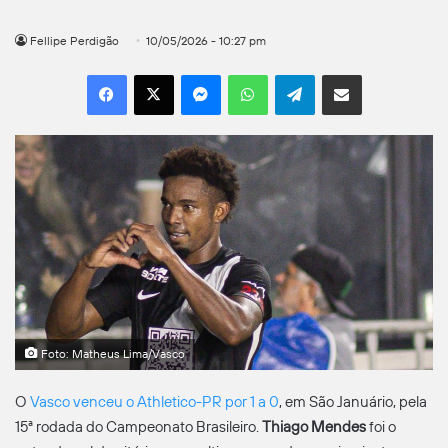
Fellipe Perdigão
10/05/2026 - 10:27 pm
Facebook
X
Messenger
WhatsApp
Telegram
Compartilhar por e-mail
Foto: Matheus Lima/Vasco
O
Vasco venceu o Athletico-PR por 1 a 0
, em São Januário, pela
15ª rodada do Campeonato Brasileiro.
Thiago Mendes
foi o