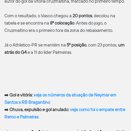
autor do gol da vitória cruzmaltina, marcado no primeiro tempo.
Com o resultado, o Vasco chegou a
20 pontos
, decolou na
tabela e se encontra na
8ª colocação
. Antes do jogo, o
Cruzmaltino era o primeiro fora da zona do rebaixamento.
Já o Athletico-PR se mantém na
5ª posição
, com 23 pontos,
um
atrás do G4
e a 11 do líder Palmeiras.
➡️ Gol e vitória:
veja os números da atuação de Neymar em
Santos x RB Bragantino
➡️ Chuva, expulsão e gol anulado:
veja como foi o empate entre
Remo e Palmeiras