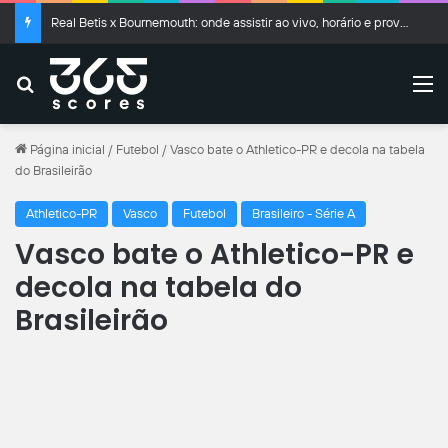
Real Betis x Bournemouth: onde assistir ao vivo, horário e prováveis escalações
Buscar
M
Página inicial
/
Futebol
/
Vasco bate o Athletico-PR e decola na tabela
do Brasileirão
Athletico-PR
Vasco
Futebol
Brasileiro - Série A
Vasco bate o Athletico-PR e
decola na tabela do
Brasileirão