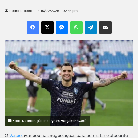
Pedro Ribeiro
15/02/2025 - 02:44 pm
Facebook
X
Messenger
WhatsApp
Telegram
Compartilhar por e-mail
Foto: Reprodução Instagram Benjamin Garré
O
Vasco
avançou nas negociações para contratar o atacante