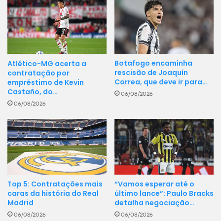
Botafogo encaminha
Atlético-MG acerta a
rescisão de Joaquín
contratação por
Correa, que deve ir para…
empréstimo de Kevin
Castaño, do…
06/08/2026
06/08/2026
“Vamos esperar até o
Top 5: Contratações mais
último lance”: Paulo Bracks
caras da história do Real
detalha negociação…
Madrid
06/08/2026
06/08/2026