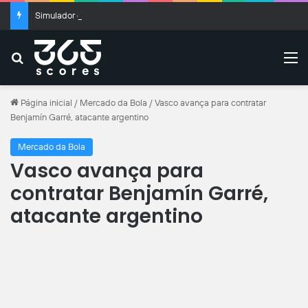
Simulador da Copa do Brasil: resultados das oitavas de final
Buscar
M
Página inicial
/
Mercado da Bola
/
Vasco avança para contratar
Benjamín Garré, atacante argentino
Mercado da Bola
Vasco avança para
contratar Benjamín Garré,
atacante argentino