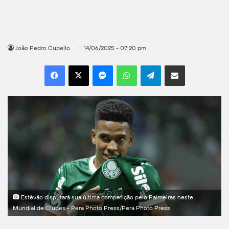
João Pedro Cupello
14/06/2025 - 07:20 pm
Facebook
X
Messenger
WhatsApp
Telegram
Compartilhar por e-mail
Estêvão disputará sua última competição pelo Palmeiras neste
Mundial de Clubes - Pera Photo Press/Pera Photo Press