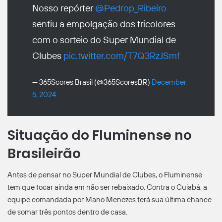
Nosso repórter
@Pedrop_Ribeiro
sentiu a empolgação dos tricolores
com o sorteio do Super Mundial de
Clubes
pic.twitter.com/T7Q3RzJSmf
— 365Scores Brasil (@365ScoresBR)
December
5, 2024
Situação do Fluminense no
Brasileirão
Antes de pensar no Super Mundial de Clubes, o Fluminense
tem que focar ainda em não ser rebaixado. Contra o Cuiabá, a
equipe comandada por Mano Menezes terá sua última chance
de somar três pontos dentro de casa.