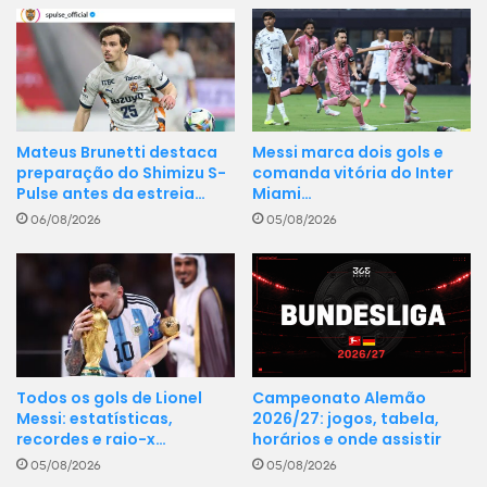
Mateus Brunetti destaca
Messi marca dois gols e
preparação do Shimizu S-
comanda vitória do Inter
Pulse antes da estreia…
Miami…
06/08/2026
05/08/2026
Campeonato Alemão
Todos os gols de Lionel
2026/27: jogos, tabela,
Messi: estatísticas,
horários e onde assistir
recordes e raio-x…
05/08/2026
05/08/2026