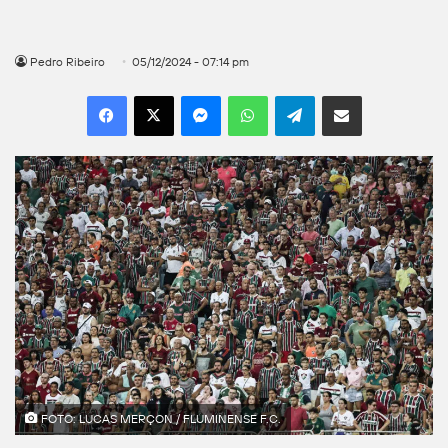
Pedro Ribeiro
05/12/2024 - 07:14 pm
Facebook
X
Messenger
WhatsApp
Telegram
Compartilhar por e-mail
FOTO: LUCAS MERÇON / FLUMINENSE F.C.