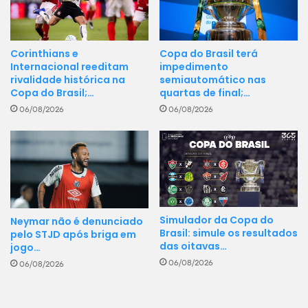
Corinthians e
Copa do Brasil terá
Internacional reeditam
impedimento
rivalidade histórica na
semiautomático nas
Copa do Brasil;…
quartas de final;…
06/08/2026
06/08/2026
Simulador da Copa do
Neymar não é denunciado
Brasil: simule os resultados
pelo STJD após briga em
das oitavas…
jogo…
06/08/2026
06/08/2026