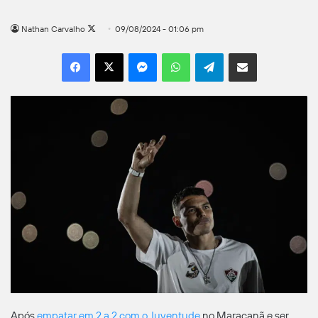
Follow
Nathan Carvalho
09/08/2024 - 01:06 pm
on
Facebook
X
Messenger
WhatsApp
Telegram
Compartilhar por e-mail
X
Após
empatar em 2 a 2 com o Juventude
no Maracanã e ser