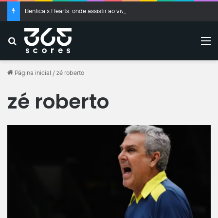
Benfica x Hearts: onde assistir ao vivo, horário e prováveis escalações
Buscar
M
Página inicial
/
zé roberto
zé roberto