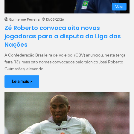
Vôlei
Guilherme Ferreira
13/05/2026
Zé Roberto convoca oito novas
jogadoras para a disputa da Liga das
Nações
A Confederação Brasileira de Voleibol (CBV) anunciou, nesta terça-
feira (13), mais oito nomes convocados pelo técnico José Roberto
Guimarães, elevando…
Leia mais >