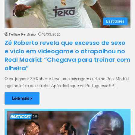
Bastidores
Fellipe Perdigão
13/03/2026
Zé Roberto revela que excesso de sexo
e vício em videogame o atrapalhou no
Real Madrid: “Chegava para treinar com
olheira”
O ex-jogador Zé Roberto teve uma passagem curta no Real Madrid
logo no início da carreira. Após destaque na Portuguesa-SP,…
Leia mais >