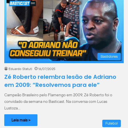
Bastidores
Eduardo Statuti
16/07/2025
Zé Roberto relembra lesão de Adriano
em 2009: “Resolvemos para ele”
Campeão Brasileiro pelo Flamengo em 2009, Zé Roberto foi o
convidado da semana no Basticast. Na conversa com Lucas
Lustoza…
Leia mais >
Futebol