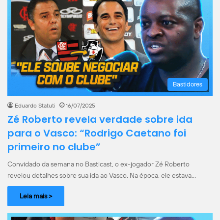
Bastidores
Eduardo Statuti
16/07/2025
Zé Roberto revela verdade sobre ida
para o Vasco: “Rodrigo Caetano foi
primeiro no clube”
Convidado da semana no Basticast, o ex-jogador Zé Roberto
revelou detalhes sobre sua ida ao Vasco. Na época, ele estava…
Leia mais >