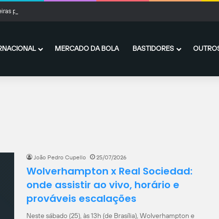
iras perde para o Fortaleza, mas avança às quartas da Copa do Brasil
RNACIONAL
MERCADO DA BOLA
BASTIDORES
OUTROS
João Pedro Cupello
25/07/2026
Wolverhampton x Real Sociedad:
onde assistir ao vivo, horário e
prováveis escalações
Neste sábado (25), às 13h (de Brasília), Wolverhampton e