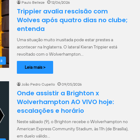
Paulo Belleze
12/06/2026
Trippier avalia rescisão com
Wolves após quatro dias no clube;
entenda
Uma situação muito inusitada pode estar prestes a
acontecer na Inglaterra. O lateral Kieran Trippier está
revoltado com o Wolverhampton…
la
Leia mais >
João Pedro Cupello
09/05/2026
Onde assistir a Brighton x
Wolverhampton AO VIVO hoje:
escalações e horário
Neste sábado (9), o Brighton recebe o Wolverhampton no
American Express Community Stadium, às 11h (de Brasília),
em duelo válido…