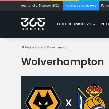
quarta-feira, 5 agosto, 2026
Palme
Notícias de Última Hora
FUTEBOL BRASILEIRO
INTE
Página inicial
/
Wolverhampton
Wolverhampton