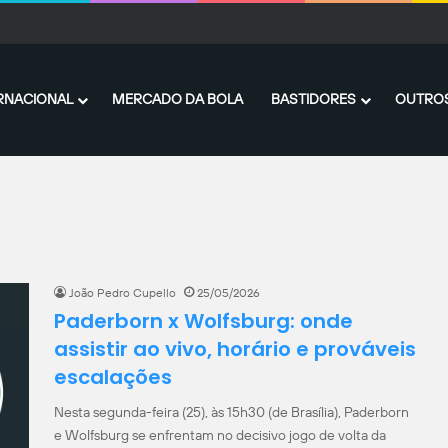
onteiro, do Santos, recebe sondagens de clubes do leste europeu e da Série B
RNACIONAL
MERCADO DA BOLA
BASTIDORES
OUTROS
João Pedro Cupello
25/05/2026
Paderborn x Wolfsburg: onde
assistir ao vivo, horário e prováveis
escalações
Nesta segunda-feira (25), às 15h30 (de Brasília), Paderborn
e Wolfsburg se enfrentam no decisivo jogo de volta da