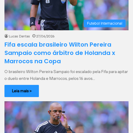
Futebol Internacional
Lucas Dantas
27/06/2026
Fifa escala brasileiro Wilton Pereira
Sampaio como árbitro de Holanda x
Marrocos na Copa
O brasileiro Wilton Pereira Sampaio foi escalado pela Fifa para apitar
o duelo entre Holanda e Marrocos, pelos 16 avos…
Leia mais >