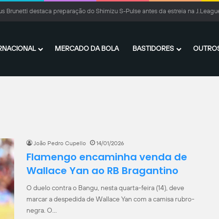
cibilidade e liderança reforçam importância de Marcelo Hermes no Criciúma
RNACIONAL
MERCADO DA BOLA
BASTIDORES
OUTROS
João Pedro Cupello
14/01/2026
Flamengo encaminha venda de
Wallace Yan ao RB Bragantino
O duelo contra o Bangu, nesta quarta-feira (14), deve
marcar a despedida de Wallace Yan com a camisa rubro-
negra. O…