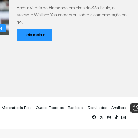
Após a vitória do Flamengo em cima do São Paulo, o
atacante Wallace Yan comentou sobre a comemoração do
gol,…
es
Leia mais >
Mercado da Bola
Outros Esportes
Basticast
Resultados
Análises
Facebook
X
Instagram
TikTok
Siga-
nos