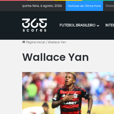
quinta-feira, 6 agosto, 2026
Inven
Notícias de Última Hora
FUTEBOL BRASILEIRO
INTE
Página inicial
/
Wallace Yan
Wallace Yan