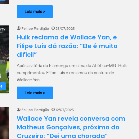
Leia mais >
Fellipe Perdigão
28/07/2025
Hulk reclama de Wallace Yan, e
Filipe Luís dá razão: “Ele é muito
difícil”
Após a vitória do Flamengo em cima do Atlético-MG, Hulk
cumprimentou Filipe Luís e reclamou da postura de
Wallace Yan…
es
Leia mais >
Fellipe Perdigão
12/07/2025
Wallace Yan revela conversa com
Matheus Gonçalves, próximo do
Cruzeiro: “Dei uma chorada”