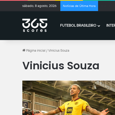
sábado, 8 agosto, 2026
Ferran To
Notícias de Última Hora
FUTEBOL BRASILEIRO
INTE
Página inicial
/
Vinicius Souza
Vinicius Souza