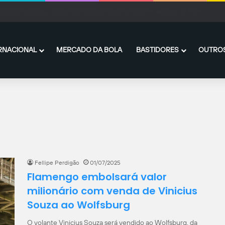
rres se acerta com o PSG e fica próximo de deixar o Barcelona
RNACIONAL
MERCADO DA BOLA
BASTIDORES
OUTROS
Fellipe Perdigão
01/07/2025
Flamengo embolsará valor
milionário com venda de Vinicius
Souza ao Wolfsburg
O volante Vinicius Souza será vendido ao Wolfsburg, da