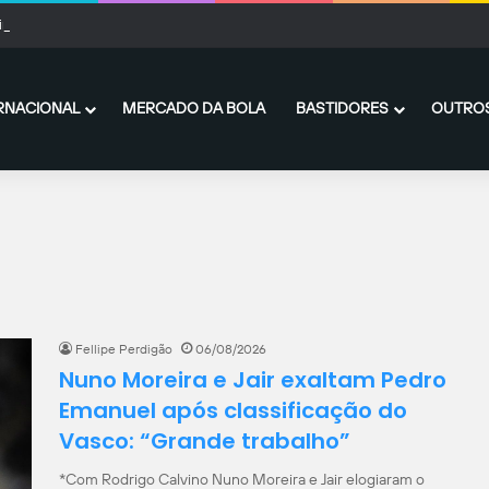
inthians, Matheus Davó vive grande fase em Israel e inicia temporada com méd
RNACIONAL
MERCADO DA BOLA
BASTIDORES
OUTROS
Fellipe Perdigão
06/08/2026
Nuno Moreira e Jair exaltam Pedro
Emanuel após classificação do
Vasco: “Grande trabalho”
*Com Rodrigo Calvino Nuno Moreira e Jair elogiaram o