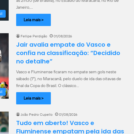
às 21h30 (de Brasília), no Estádio do Maracanã, no Rio de
Janeiro,…
il
Leia mais >
Fellipe Perdigão
01/08/2026
Jair avalia empate do Vasco e
confia na classificação: “Decidido
no detalhe”
Vasco e Fluminense ficaram no empate sem gols neste
sábado (1º), no Maracanã, pelo duelo de ida das oitavas de
final da Copa do Brasil. O clássico…
il
Leia mais >
João Pedro Cupello
01/08/2026
Tudo em aberto! Vasco e
Fluminense empatam pela ida das